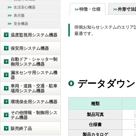
生活安心機器
特徴・仕様
外形寸法
表示盤
安全機器
徘徊お知らせシステムのエリア
最適です。
温度監視用システム機器
保安用システム機器
自動ドア・シャッター制
御用システム機器
漏水センサ用システム機
器
データダウン
車両・道路・交通・駐車
場用システム機器
環境保全用システム機器
種類
その他情報・制御用シス
製品写真
テム機器
仕様書
販売終了品
製品カタログ