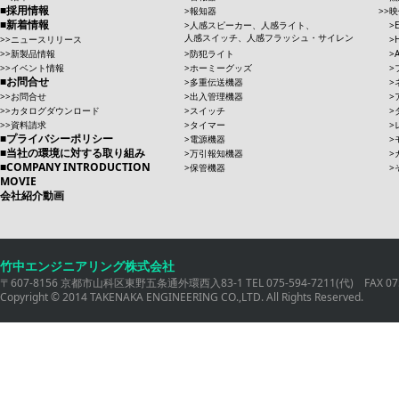
採用情報
報知器
映
新着情報
人感スピーカー、人感ライト、
人感スイッチ、人感フラッシュ・サイレン
ニュースリリース
新製品情報
防犯ライト
イベント情報
ホーミーグッズ
お問合せ
多重伝送機器
お問合せ
出入管理機器
カタログダウンロード
スイッチ
資料請求
タイマー
プライバシーポリシー
電源機器
当社の環境に対する取り組み
万引報知機器
COMPANY INTRODUCTION
保管機器
MOVIE
会社紹介動画
竹中エンジニアリング株式会社
〒607-8156 京都市山科区東野五条通外環西入83-1 TEL 075-594-7211(代) FAX 075
Copyright © 2014 TAKENAKA ENGINEERING CO.,LTD. All Rights Reserved.