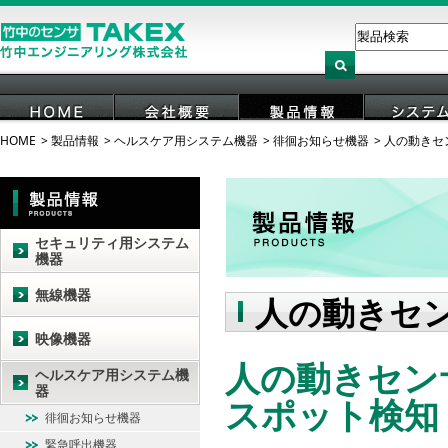
HOME
製品情報
ヘルスケア用システム機器
徘徊お知らせ機器
人の動きセ
HOME
会社概要
製品情報
システ
セキュリティ用システム
機器
無線機器
人の動きセ
映像機器
人の動きセンサ
ヘルスケア用システム機
器
スポット検知
徘徊お知らせ機器
緊急呼出機器