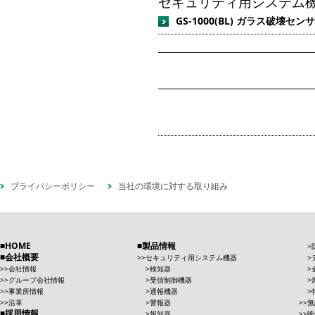
セキュリティ用システム機器
GS-1000(BL) ガラス破壊セン
プライバシーポリシー
当社の環境に対する取り組み
HOME
製品情報
会社概要
セキュリティ用システム機器
会社情報
検知器
グループ会社情報
受信制御機器
事業所情報
通報機器
沿革
警報器
無
採用情報
報知器
映