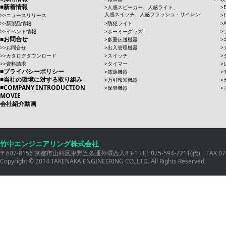
新着情報
人感スピーカー、人感ライト、
人感スイッチ、人感フラッシュ・サイレン
ニュースリリース
新製品情報
防犯ライト
イベント情報
ホーミーグッズ
お問合せ
多重伝送機器
お問合せ
出入管理機器
カタログダウンロード
スイッチ
資料請求
タイマー
プライバシーポリシー
電源機器
当社の環境に対する取り組み
万引報知機器
COMPANY INTRODUCTION
保管機器
MOVIE
会社紹介動画
竹中エンジニアリング株式会社
〒607-8156 京都市山科区東野五条通外環西入83-1 TEL 075-594-7211(代) FAX 075
Copyright © 2014 TAKENAKA ENGINEERING CO.,LTD. All Rights Reserved.