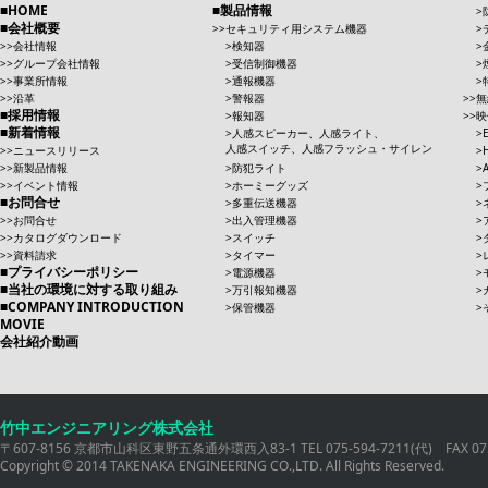
HOME
製品情報
会社概要
セキュリティ用システム機器
会社情報
検知器
グループ会社情報
受信制御機器
事業所情報
通報機器
沿革
警報器
無
採用情報
報知器
映
新着情報
人感スピーカー、人感ライト、
人感スイッチ、人感フラッシュ・サイレン
ニュースリリース
新製品情報
防犯ライト
イベント情報
ホーミーグッズ
お問合せ
多重伝送機器
お問合せ
出入管理機器
カタログダウンロード
スイッチ
資料請求
タイマー
プライバシーポリシー
電源機器
当社の環境に対する取り組み
万引報知機器
COMPANY INTRODUCTION
保管機器
MOVIE
会社紹介動画
竹中エンジニアリング株式会社
〒607-8156 京都市山科区東野五条通外環西入83-1 TEL 075-594-7211(代) FAX 075
Copyright © 2014 TAKENAKA ENGINEERING CO.,LTD. All Rights Reserved.