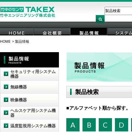
HOME
製品情報
HOME
会社概要
製品情報
システ
セキュリティ用システム
機器
無線機器
製品検索
映像機器
アルファベット順から探す。
ヘルスケア用システム機
器
A
B
C
D
温度監視用システム機器