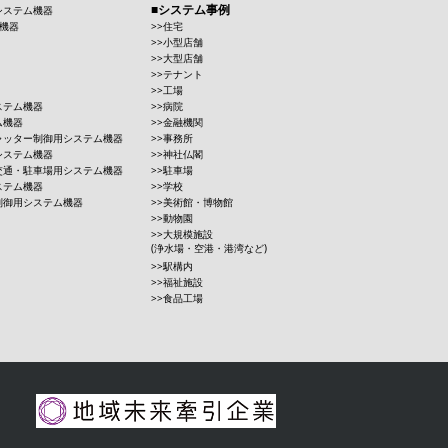
システム事例
システム機器
機器
住宅
小型店舗
大型店舗
テナント
工場
ステム機器
病院
ム機器
金融機関
ャッター制御用システム機器
事務所
システム機器
神社仏閣
交通・駐車場用システム機器
駐車場
ステム機器
学校
制御用システム機器
美術館・博物館
動物園
大規模施設
(浄水場・空港・港湾など)
駅構内
福祉施設
食品工場