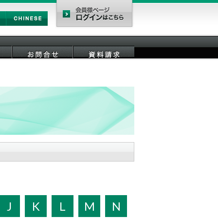
Chinese
会員様ページ
お問合せ
資料請求
J
K
L
M
N