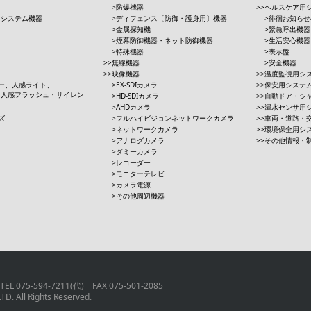
防爆機器
ヘルスケア用
用システム機器
ディフェンス〔防御・護身用〕機器
徘徊お知らせ
金属探知機
緊急呼出機器
煙幕防御機器・ネット防御機器
生活安心機器
特殊機器
表示盤
無線機器
安全機器
映像機器
温度監視用シ
ー、人感ライト、
EX-SDIカメラ
保安用システ
、人感フラッシュ・サイレン
HD-SDIカメラ
自動ドア・シ
AHDカメラ
漏水センサ用
ズ
フルハイビジョンネットワークカメラ
車両・道路・
ネットワークカメラ
環境保全用シ
アナログカメラ
その他情報・
ダミーカメラ
レコーダー
モニターテレビ
カメラ電源
その他周辺機器
75-594-7211(代) FAX 075-501-2085
. All Rights Reserved.