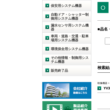
保安用システム機器
O
自動ドア・シャッター制
御用システム機器
漏水センサ用システム機
品名
器
車両・道路・交通・駐車
場用システム機器
環境保全用システム機器
その他情報・制御用シス
テム機器
検索結
販売終了品
映像機器 >
YV