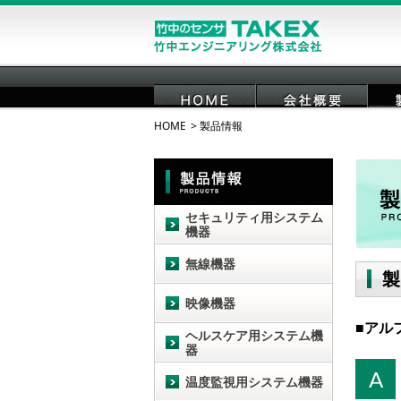
HOME
製品情報
HOME
会社概要
セキュリティ用システム
機器
無線機器
製
映像機器
アル
ヘルスケア用システム機
器
A
温度監視用システム機器