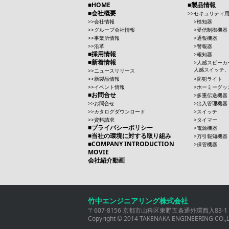
HOME
製品情報
会社概要
セキュリティ
会社情報
検知器
グループ会社情報
受信制御機器
事業所情報
通報機器
沿革
警報器
採用情報
報知器
新着情報
人感スピーカ
人感スイッチ
ニュースリリース
新製品情報
防犯ライト
イベント情報
ホーミーグッ
お問合せ
多重伝送機器
お問合せ
出入管理機器
カタログダウンロード
スイッチ
資料請求
タイマー
プライバシーポリシー
電源機器
当社の環境に対する取り組み
万引報知機器
COMPANY INTRODUCTION
保管機器
MOVIE
会社紹介動画
竹中エンジニアリング株式会社
〒607-8156 京都市山科区東野五条通外環西入83-1 TEL 0
Copyright © 2014 TAKENAKA ENGINEERING CO.,LTD