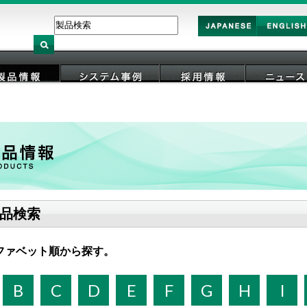
Japan
English
製品情報
システム事例
採用情報
ニュース
品検索
ファベット順から探す。
B
C
D
E
F
G
H
I