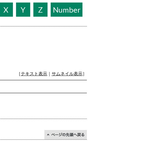
X
Y
Z
Number
［
テキスト表示
｜
サムネイル表示
］