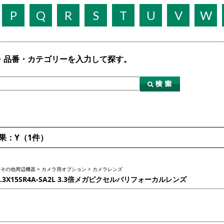
P
Q
R
S
T
U
V
W
・品番・カテゴリーを入力して探す。
果：Y（1件）
 その他周辺機器 > カメラ用オプション > カメラレンズ
3.3X15SR4A-SA2L 3.3倍メガピクセルバリフォーカルレンズ