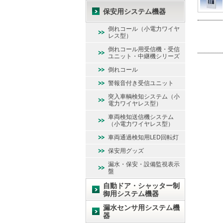
保安用システム機器
倒れコール（小電力ワイヤ
レス型）
倒れコール用受信機・受信
ユニット・中継機シリーズ
倒れコール
警報音付き受信ユニット
突入車輌検知システム（小
電力ワイヤレス型）
車両検知送信機システム
（小電力ワイヤレス型）
車両通過検知用LED回転灯
保安用グッズ
漏水・保安・設備監視表示
盤
自動ドア・シャッター制
御用システム機器
漏水センサ用システム機
器