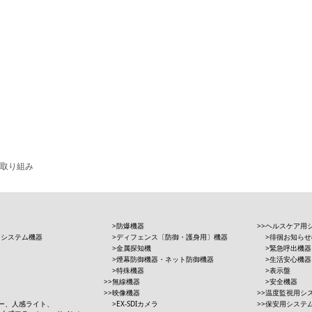
取り組み
防爆機器
ヘルスケア用
用システム機器
ディフェンス〔防御・護身用〕機器
徘徊お知らせ
金属探知機
緊急呼出機器
煙幕防御機器・ネット防御機器
生活安心機器
特殊機器
表示盤
無線機器
安全機器
映像機器
温度監視用シ
ー、人感ライト、
EX-SDIカメラ
保安用システ