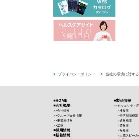
プライバシーポリシー
当社の環境に対する
HOME
製品情報
会社概要
セキュリティ
会社情報
検知器
グループ会社情報
受信制御機器
事業所情報
通報機器
沿革
警報器
採用情報
報知器
新着情報
人感スピーカ