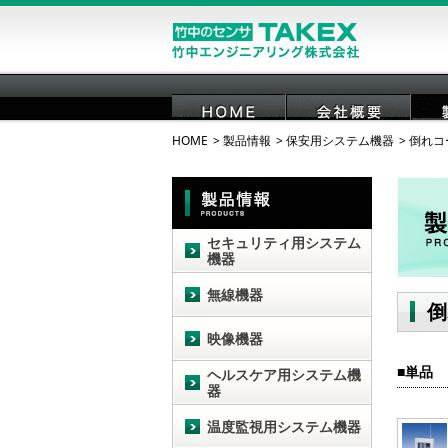
HOME
製品情報
保安用システム機器
倒れコ
HOME
会社概要
セキュリティ用システム
機器
無線機器
倒
映像機器
単品
ヘルスケア用システム機
器
温度監視用システム機器