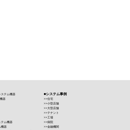
システム事例
システム機器
機器
住宅
小型店舗
大型店舗
テナント
工場
ステム機器
病院
ム機器
金融機関