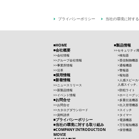
プライバシーポリシー
当社の環境に対する
HOME
製品情報
会社概要
セキュリティ
会社情報
検知器
グループ会社情報
受信制御機器
事業所情報
通報機器
沿革
警報器
採用情報
報知器
新着情報
人感スピーカ
人感スイッチ
ニュースリリース
新製品情報
防犯ライト
イベント情報
ホーミーグッ
お問合せ
多重伝送機器
お問合せ
出入管理機器
カタログダウンロード
スイッチ
資料請求
タイマー
プライバシーポリシー
電源機器
当社の環境に対する取り組み
万引報知機器
COMPANY INTRODUCTION
保管機器
MOVIE