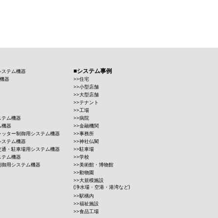
システム事例
システム機器
機器
住宅
小型店舗
大型店舗
テナント
工場
ステム機器
病院
ム機器
金融機関
ャッター制御用システム機器
事務所
システム機器
神社仏閣
交通・駐車場用システム機器
駐車場
ステム機器
学校
制御用システム機器
美術館・博物館
動物園
大規模施設
(浄水場・空港・港湾など)
駅構内
福祉施設
食品工場