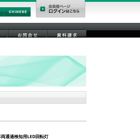
Chinese
会員様ページ
お問合せ
資料請求
車両通過検知用LED回転灯