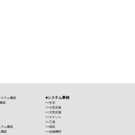
システム事例
システム機器
機器
住宅
小型店舗
大型店舗
テナント
工場
ステム機器
病院
ム機器
金融機関