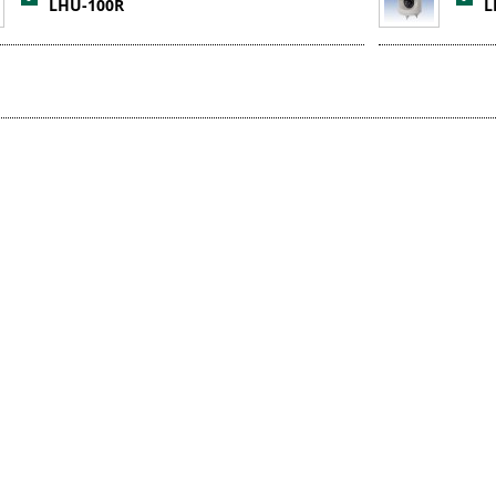
LHU-100R
L