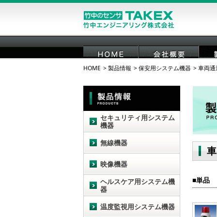
HOME
製品情報
保安用システム機器
車両通
HOME
会社概要
セキュリティ用システム
機器
無線機器
車
映像機器
単品
ヘルスケア用システム機
器
温度監視用システム機器