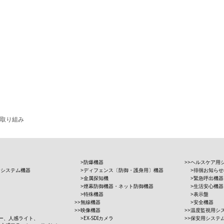
取り組み
防爆機器
ヘルスケア用
用システム機器
ディフェンス〔防御・護身用〕機器
徘徊お知らせ
金属探知機
緊急呼出機器
煙幕防御機器・ネット防御機器
生活安心機器
特殊機器
表示盤
無線機器
安全機器
映像機器
温度監視用シ
ー、人感ライト、
EX-SDIカメラ
保安用システ