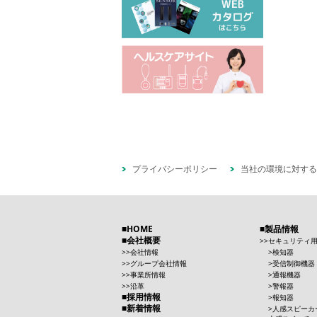
プライバシーポリシー
当社の環境に対する
HOME
製品情報
会社概要
セキュリティ
会社情報
検知器
グループ会社情報
受信制御機器
事業所情報
通報機器
沿革
警報器
採用情報
報知器
新着情報
人感スピーカ