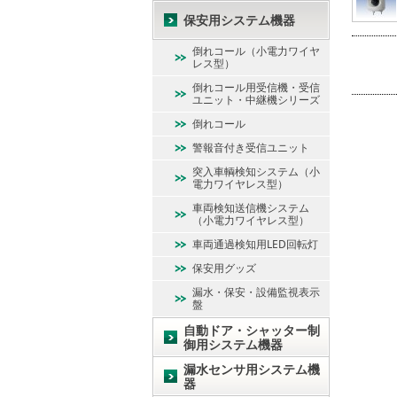
保安用システム機器
倒れコール（小電力ワイヤ
レス型）
倒れコール用受信機・受信
ユニット・中継機シリーズ
倒れコール
警報音付き受信ユニット
突入車輌検知システム（小
電力ワイヤレス型）
車両検知送信機システム
（小電力ワイヤレス型）
車両通過検知用LED回転灯
保安用グッズ
漏水・保安・設備監視表示
盤
自動ドア・シャッター制
御用システム機器
漏水センサ用システム機
器