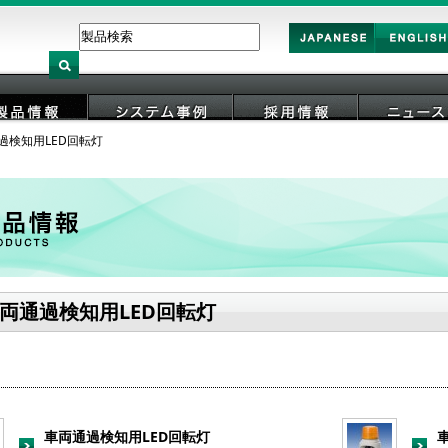
Japan
English
過検知用LED回転灯
製品情報
システム事例
採用情報
ニュース
両通過検知用LED回転灯
車両通過検知用LED回転灯