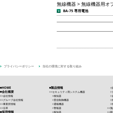
無線機器 > 無線機器用オ
BA-75 専用電池
プライバシーポリシー
当社の環境に対する取り組み
HOME
製品情報
会社概要
セキュリティ用システム機器
会社情報
検知器
グループ会社情報
受信制御機器
事業所情報
通報機器
沿革
警報器
無
採用情報
報知器
映