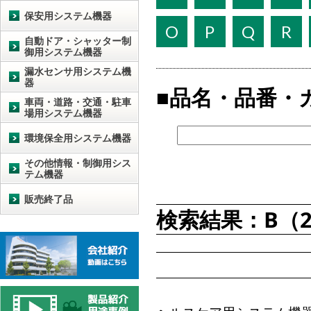
保安用システム機器
O
P
Q
R
自動ドア・シャッター制
御用システム機器
漏水センサ用システム機
器
品名・品番・
車両・道路・交通・駐車
場用システム機器
環境保全用システム機器
その他情報・制御用シス
テム機器
販売終了品
検索結果：B（2