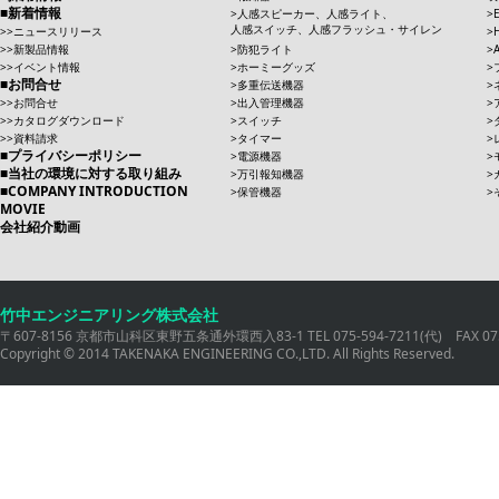
新着情報
人感スピーカー、人感ライト、
人感スイッチ、人感フラッシュ・サイレン
ニュースリリース
新製品情報
防犯ライト
イベント情報
ホーミーグッズ
お問合せ
多重伝送機器
お問合せ
出入管理機器
カタログダウンロード
スイッチ
資料請求
タイマー
プライバシーポリシー
電源機器
当社の環境に対する取り組み
万引報知機器
COMPANY INTRODUCTION
保管機器
MOVIE
会社紹介動画
竹中エンジニアリング株式会社
〒607-8156 京都市山科区東野五条通外環西入83-1 TEL 075-594-7211(代) FAX 075
Copyright © 2014 TAKENAKA ENGINEERING CO.,LTD. All Rights Reserved.