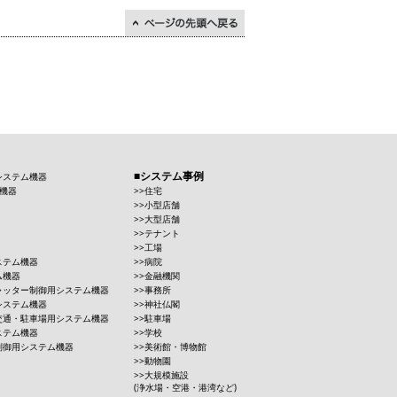
↑ページの先頭に戻る
システム事例
システム機器
機器
住宅
小型店舗
大型店舗
テナント
工場
ステム機器
病院
ム機器
金融機関
ャッター制御用システム機器
事務所
システム機器
神社仏閣
交通・駐車場用システム機器
駐車場
ステム機器
学校
制御用システム機器
美術館・博物館
動物園
大規模施設
(浄水場・空港・港湾など)