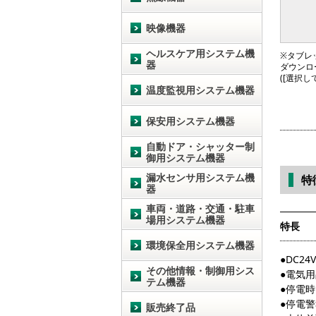
映像機器
ヘルスケア用システム機
※タブレッ
器
ダウンロ
([選択
温度監視用システム機器
保安用システム機器
自動ドア・シャッター制
御用システム機器
漏水センサ用システム機
特
器
車両・道路・交通・駐車
場用システム機器
特長
環境保全用システム機器
●DC2
その他情報・制御用シス
●電気用
テム機器
●停電
●停電
販売終了品