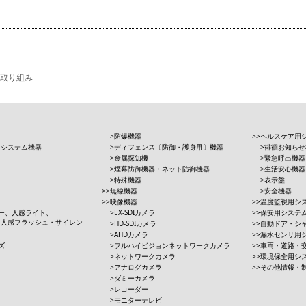
取り組み
防爆機器
ヘルスケア用
用システム機器
ディフェンス〔防御・護身用〕機器
徘徊お知らせ
金属探知機
緊急呼出機器
煙幕防御機器・ネット防御機器
生活安心機器
特殊機器
表示盤
無線機器
安全機器
映像機器
温度監視用シ
ー、人感ライト、
EX-SDIカメラ
保安用システ
、人感フラッシュ・サイレン
HD-SDIカメラ
自動ドア・シ
AHDカメラ
漏水センサ用
ズ
フルハイビジョンネットワークカメラ
車両・道路・
ネットワークカメラ
環境保全用シ
アナログカメラ
その他情報・
ダミーカメラ
レコーダー
モニターテレビ