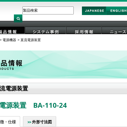
Japan
English
電源機器
直流電源装置
製品情報
システム事例
採用情報
ニュース
流電源装置
電源装置 BA-110-24
徴・仕様
外形寸法図