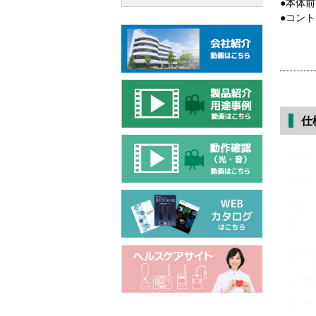
●本体
●コント
仕