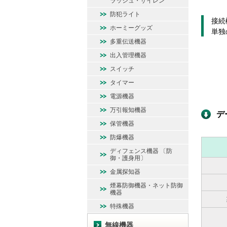
ラッシュ・サイレン
防犯ライト
接続
ホーミーグッズ
単独
多重伝送機器
出入管理機器
スイッチ
タイマー
電源機器
万引報知機器
デ
保管機器
防爆機器
ディフェンス機器 〔防
御・護身用〕
金属探知器
煙幕防御機器・ネット防御
機器
特殊機器
無線機器