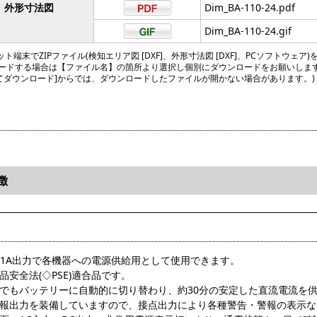
外形寸法図
Dim_BA-110-24.pdf
Dim_BA-110-24.gif
ト端末でZIPファイル(検知エリア図 [DXF]、外形寸法図 [DXF]、PCソフトウェア)
ードする場合は【ファイル名】の箇所より選択し個別にダウンロードをお願いしま
してダウンロード]からでは、ダウンロードしたファイルが開かない場合があります。)
徴
4V1A出力で各機器への電源供給用として使用できます。
品安全法(◇PSE)適合品です。
時でもバッテリーに自動的に切り替わり、約30分の安定した直流電流を
警報出力を装備していますので、接点出力により各種警告・警報の表示な