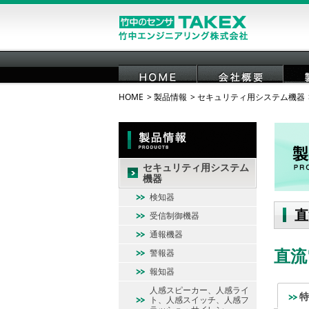
HOME
製品情報
セキュリティ用システム機器
HOME
会社概要
セキュリティ用システム
機器
検知器
直
受信制御機器
通報機器
直流
警報器
報知器
人感スピーカー、人感ライ
特
ト、人感スイッチ、人感フ