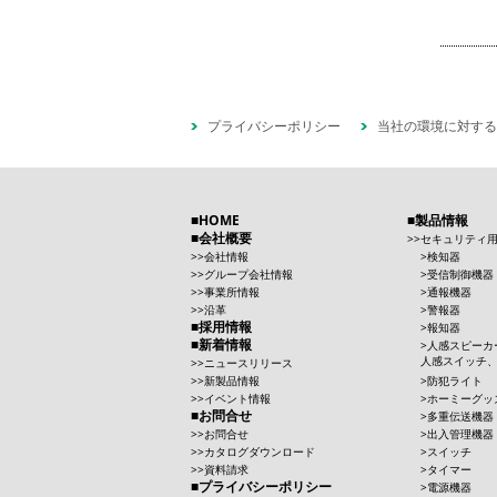
プライバシーポリシー
当社の環境に対する
HOME
製品情報
会社概要
セキュリティ
会社情報
検知器
グループ会社情報
受信制御機器
事業所情報
通報機器
沿革
警報器
採用情報
報知器
新着情報
人感スピーカ
人感スイッチ
ニュースリリース
新製品情報
防犯ライト
イベント情報
ホーミーグッ
お問合せ
多重伝送機器
お問合せ
出入管理機器
カタログダウンロード
スイッチ
資料請求
タイマー
プライバシーポリシー
電源機器