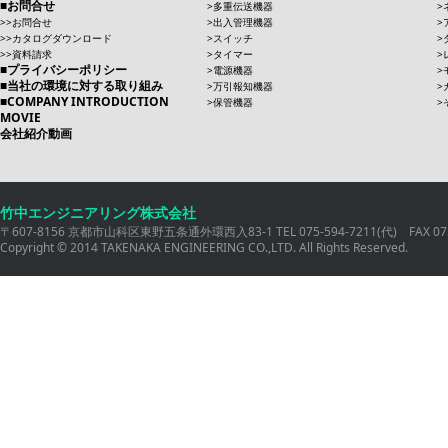
お問合せ
多重伝送機器
お問合せ
出入管理機器
カタログダウンロード
スイッチ
資料請求
タイマー
プライバシーポリシー
電源機器
当社の環境に対する取り組み
万引報知機器
COMPANY INTRODUCTION
保管機器
MOVIE
会社紹介動画
竹中エンジニアリング株式会社
〒607-8156 京都市山科区東野五条通外環西入83-1 TEL 075-594-7211(代) FAX 075
Copyright © 2014 TAKENAKA ENGINEERING CO.,LTD. All Rights Reserved.