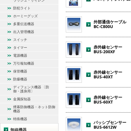
ラッシュ・サイレン
防犯ライト
ホーミーグッズ
外部通信ケーブル
多重伝送機器
BC-C800U
出入管理機器
スイッチ
赤外線センサー
タイマー
BUS-200XF
電源機器
万引報知機器
保管機器
赤外線センサー
BUS-40XT
防爆機器
ディフェンス機器 〔防
御・護身用〕
赤外線センサー
金属探知器
BUS-60XT
煙幕防御機器・ネット防御
機器
特殊機器
パッシブセンサー
BUS-6612W
無線機器