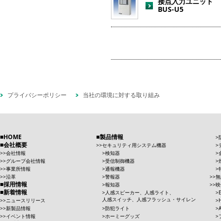
接点入力ユニット
BUS-U5
プライバシーポリシー
当社の環境に対する取り組み
HOME
製品情報
会社概要
セキュリティ用システム機器
会社情報
検知器
グループ会社情報
受信制御機器
事業所情報
通報機器
沿革
警報器
無
採用情報
報知器
映
新着情報
人感スピーカー、人感ライト、
人感スイッチ、人感フラッシュ・サイレン
ニュースリリース
新製品情報
防犯ライト
イベント情報
ホーミーグッズ