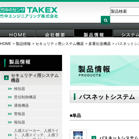
HOME
製品情報
セキュリティ用システム機器
多重伝送機器
バスネットシ
HOME
会社概要
製品情報
システ
セキュリティ用システム
機器
検知器
バスネットシステム
受信制御機器
通報機器
警報器
単品
報知器
人感スピーカー、人感ライ
ト、人感スイッチ、人感フ
バスネットシステム