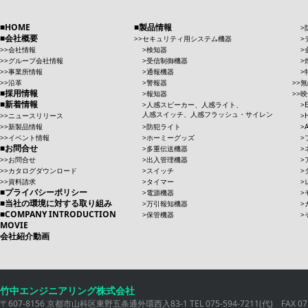
HOME
製品情報
会社概要
セキュリティ用システム機器
会社情報
検知器
グループ会社情報
受信制御機器
事業所情報
通報機器
沿革
警報器
無
採用情報
報知器
映
新着情報
人感スピーカー、人感ライト、
人感スイッチ、人感フラッシュ・サイレン
ニュースリリース
新製品情報
防犯ライト
イベント情報
ホーミーグッズ
お問合せ
多重伝送機器
お問合せ
出入管理機器
カタログダウンロード
スイッチ
資料請求
タイマー
プライバシーポリシー
電源機器
当社の環境に対する取り組み
万引報知機器
COMPANY INTRODUCTION
保管機器
MOVIE
会社紹介動画
竹中エンジニアリング株式会社
〒607-8156 京都市山科区東野五条通外環西入83-1 TEL 075-594-7211(代) FAX 075