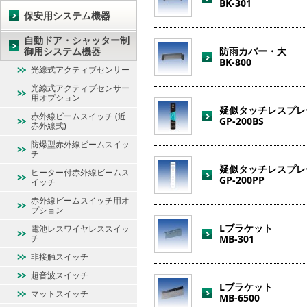
BK-301
保安用システム機器
自動ドア・シャッター制
御用システム機器
防雨カバー・大
BK-800
光線式アクティブセンサー
光線式アクティブセンサー
用オプション
疑似タッチレスプレ
赤外線ビームスイッチ (近
GP-200BS
赤外線式)
防爆型赤外線ビームスイッ
チ
疑似タッチレスプレ
ヒーター付赤外線ビームス
GP-200PP
イッチ
赤外線ビームスイッチ用オ
プション
Lブラケット
電池レスワイヤレススイッ
チ
MB-301
非接触スイッチ
超音波スイッチ
Lブラケット
マットスイッチ
MB-6500