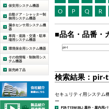
保安用システム機器
O
P
Q
R
自動ドア・シャッター制
御用システム機器
漏水センサ用システム機
器
品名・品番・
車両・道路・交通・駐車
場用システム機器
環境保全用システム機器
その他情報・制御用シス
テム機器
販売終了品
検索結果：pir-
セキュリティ用システム機器
ー
PIR-T15W(BL) 屋外・屋内