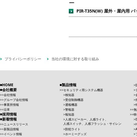
ー
PIR-T35N(W) 屋外・屋内用
プライバシーポリシー
当社の環境に対する取り組み
HOME
製品情報
会社概要
セキュリティ用システム機器
会社情報
検知器
グループ会社情報
受信制御機器
事業所情報
通報機器
沿革
警報器
無
採用情報
報知器
映
新着情報
人感スピーカー、人感ライト、
人感スイッチ、人感フラッシュ・サイレン
ニュースリリース
新製品情報
防犯ライト
イベント情報
ホーミーグッズ