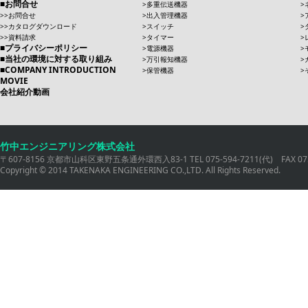
お問合せ
多重伝送機器
お問合せ
出入管理機器
カタログダウンロード
スイッチ
資料請求
タイマー
プライバシーポリシー
電源機器
当社の環境に対する取り組み
万引報知機器
COMPANY INTRODUCTION
保管機器
MOVIE
会社紹介動画
竹中エンジニアリング株式会社
〒607-8156 京都市山科区東野五条通外環西入83-1 TEL 075-594-7211(代) FAX 075
Copyright © 2014 TAKENAKA ENGINEERING CO.,LTD. All Rights Reserved.