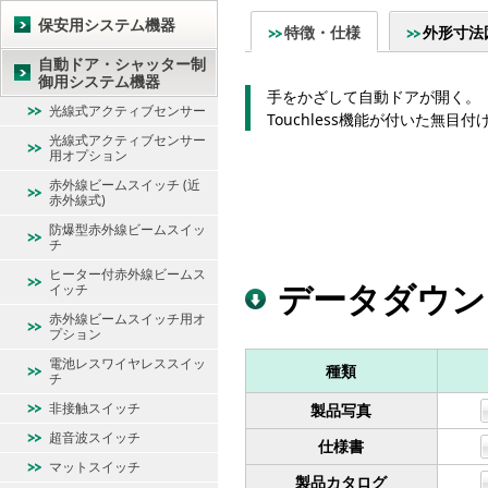
保安用システム機器
特徴・仕様
外形寸法
自動ドア・シャッター制
御用システム機器
手をかざして自動ドアが開く。
光線式アクティブセンサー
Touchless機能が付いた無目付
光線式アクティブセンサー
用オプション
赤外線ビームスイッチ (近
赤外線式)
防爆型赤外線ビームスイッ
チ
ヒーター付赤外線ビームス
データダウン
イッチ
赤外線ビームスイッチ用オ
プション
電池レスワイヤレススイッ
種類
チ
非接触スイッチ
製品写真
超音波スイッチ
仕様書
マットスイッチ
製品カタログ