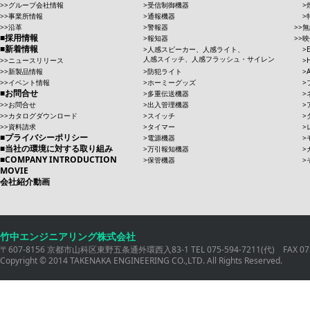
グループ会社情報
受信制御機器
事業所情報
通報機器
沿革
警報器
無
採用情報
報知器
映
新着情報
人感スピーカー、人感ライト、
人感スイッチ、人感フラッシュ・サイレン
ニュースリリース
新製品情報
防犯ライト
イベント情報
ホーミーグッズ
お問合せ
多重伝送機器
お問合せ
出入管理機器
カタログダウンロード
スイッチ
資料請求
タイマー
プライバシーポリシー
電源機器
当社の環境に対する取り組み
万引報知機器
COMPANY INTRODUCTION
保管機器
MOVIE
会社紹介動画
竹中エンジニアリング株式会社
〒607-8156 京都市山科区東野五条通外環西入83-1 TEL 075-594-7211(代) FAX 075
Copyright © 2014 TAKENAKA ENGINEERING CO.,LTD. All Rights Reserved.