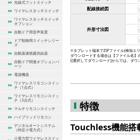
光線式フットスイッチ
配線接続図
ワイヤレスタッチスイッチ
ワイヤレスタッチスイッチ
オプション
外形寸法図
自動ドア用音声装置
ドア制御用スイッチシリー
ズ
※タブレット端末でZIPファイル(検知エリア図
自動薬液噴霧供給器
ダウンロードする場合は【ファイル名】
([選択してダウンロード]からでは、ダ
自動ドア関連オプションパ
ーツ
電源機器
ワイヤレスリモコンスイッ
チ（1点式）
ワイヤレスリモコンスイッ
チ（3点式）
特徴
マルチリモコンスイッチ
ハイブリッドリモコン
Touchless機能搭
デジタルオートシステム
（特定小電力式）
小電力型ワイヤレススイッ