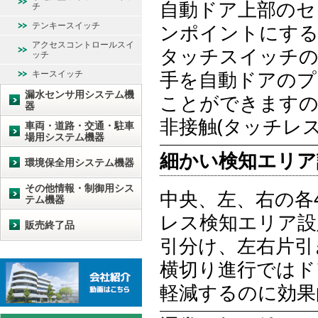
自動ドア上部のセ
チ
テンキースイッチ
ンポイントにす
アクセスコントロールスイ
タッチスイッチの
ッチ
手を自動ドアのプ
キースイッチ
漏水センサ用システム機
ことができます
器
非接触(タッチレ
車両・道路・交通・駐車
場用システム機器
細かい検知エリア
環境保全用システム機器
その他情報・制御用シス
中央、左、右の各
テム機器
レス検知エリア設
販売終了品
引分け、左右片引
横切り進行ではド
軽減するのに効果