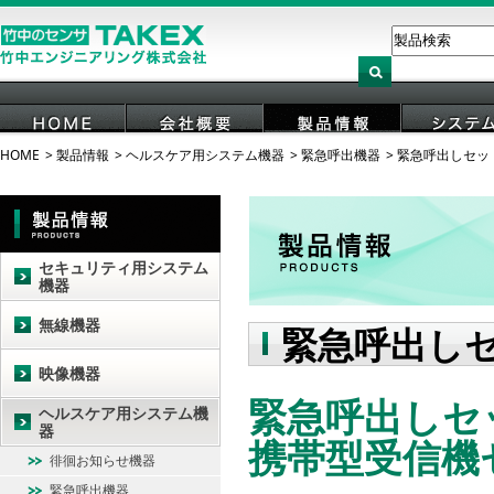
HOME
製品情報
ヘルスケア用システム機器
緊急呼出機器
緊急呼出しセット
HOME
会社概要
製品情報
システ
セキュリティ用システム
機器
無線機器
緊急呼出しセ
映像機器
緊急呼出しセット
ヘルスケア用システム機
器
携帯型受信機
徘徊お知らせ機器
緊急呼出機器