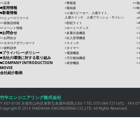
沿革
警報器
無
採用情報
報知器
映
新着情報
人感スピーカー、人感ライト、
人感スイッチ、人感フラッシュ・サイレン
ニュースリリース
新製品情報
防犯ライト
イベント情報
ホーミーグッズ
お問合せ
多重伝送機器
お問合せ
出入管理機器
カタログダウンロード
スイッチ
資料請求
タイマー
プライバシーポリシー
電源機器
当社の環境に対する取り組み
万引報知機器
COMPANY INTRODUCTION
保管機器
MOVIE
会社紹介動画
竹中エンジニアリング株式会社
〒607-8156 京都市山科区東野五条通外環西入83-1 TEL 075-594-7211(代) FAX 075
Copyright © 2014 TAKENAKA ENGINEERING CO.,LTD. All Rights Reserved.