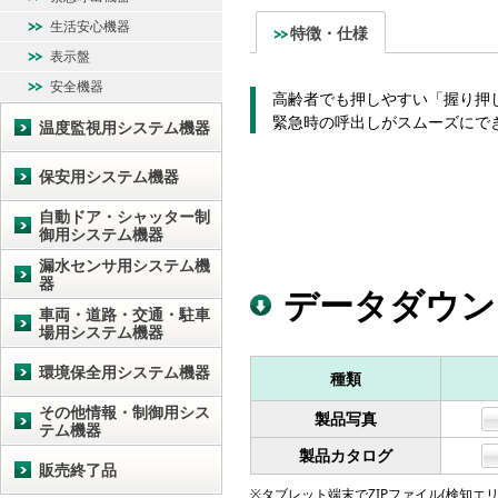
生活安心機器
特徴・仕様
表示盤
安全機器
高齢者でも押しやすい「握り押
緊急時の呼出しがスムーズにで
温度監視用システム機器
保安用システム機器
自動ドア・シャッター制
御用システム機器
漏水センサ用システム機
器
データダウン
車両・道路・交通・駐車
場用システム機器
環境保全用システム機器
種類
その他情報・制御用シス
製品写真
テム機器
製品カタログ
販売終了品
※タブレット端末でZIPファイル(検知エリア図