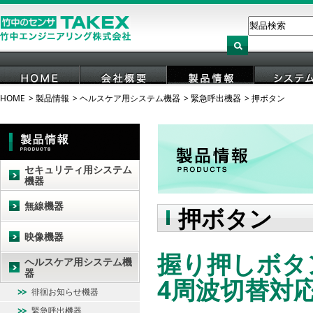
HOME
製品情報
ヘルスケア用システム機器
緊急呼出機器
押ボタン
HOME
会社概要
製品情報
システ
セキュリティ用システム
機器
無線機器
押ボタン
映像機器
握り押しボタン
ヘルスケア用システム機
器
4周波切替対
徘徊お知らせ機器
緊急呼出機器