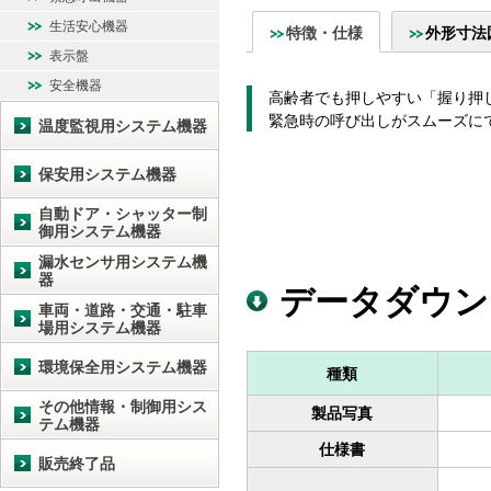
生活安心機器
特徴・仕様
外形寸法
表示盤
安全機器
高齢者でも押しやすい「握り押
緊急時の呼び出しがスムーズに
温度監視用システム機器
保安用システム機器
自動ドア・シャッター制
御用システム機器
漏水センサ用システム機
器
データダウン
車両・道路・交通・駐車
場用システム機器
環境保全用システム機器
種類
その他情報・制御用シス
製品写真
テム機器
仕様書
販売終了品