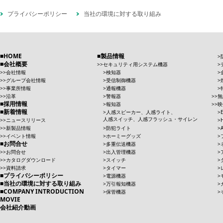
プライバシーポリシー
当社の環境に対する取り組み
HOME
製品情報
会社概要
セキュリティ用システム機器
会社情報
検知器
グループ会社情報
受信制御機器
事業所情報
通報機器
沿革
警報器
無
採用情報
報知器
映
新着情報
人感スピーカー、人感ライト、
人感スイッチ、人感フラッシュ・サイレン
ニュースリリース
新製品情報
防犯ライト
イベント情報
ホーミーグッズ
お問合せ
多重伝送機器
お問合せ
出入管理機器
カタログダウンロード
スイッチ
資料請求
タイマー
プライバシーポリシー
電源機器
当社の環境に対する取り組み
万引報知機器
COMPANY INTRODUCTION
保管機器
MOVIE
会社紹介動画