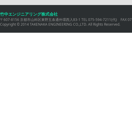
竹中エンジニアリング株式会社
〒607-8156 京都市山科区東野五条通外環西入83-1 TEL 075-594-7211(代) FAX 075
Copyright © 2014 TAKENAKA ENGINEERING CO.,LTD. All Rights Reserved.