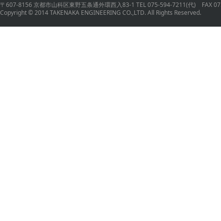
〒607-8156 京都市山科区東野五条通外環西入83-1 TEL 075-594-7211(代) FAX 075
Copyright © 2014 TAKENAKA ENGINEERING CO.,LTD. All Rights Reserved.