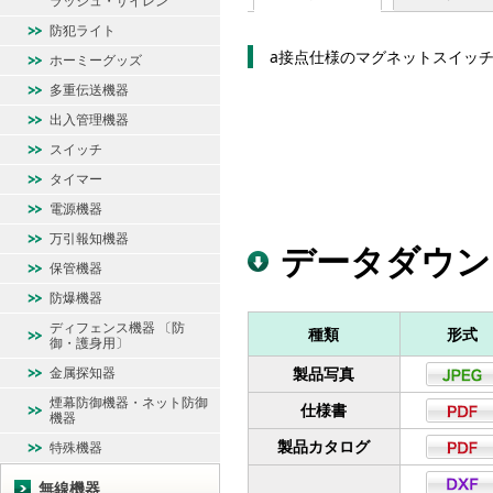
ラッシュ・サイレン
防犯ライト
a接点仕様のマグネットスイッ
ホーミーグッズ
多重伝送機器
出入管理機器
スイッチ
タイマー
電源機器
万引報知機器
データダウン
保管機器
防爆機器
ディフェンス機器 〔防
種類
形式
御・護身用〕
金属探知器
製品写真
煙幕防御機器・ネット防御
仕様書
機器
製品カタログ
特殊機器
無線機器