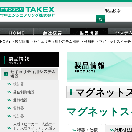
HOME
製品情報
セキュリティ用システム機器
検知器
マグネットスイッチ
HOME
会社概要
製品情報
システ
セキュリティ用システム
機器
検知器
マグネット
受信制御機器
通報機器
マグネットスイッ
警報器
報知器
人感スピーカー、人感ライ
ト、人感スイッチ、人感フ
特徴・仕様
外形寸法