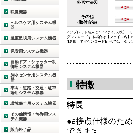
外形寸法図
映像機器
その他
(取付方法)
ヘルスケア用システム機
器
※タブレット端末でZIPファイル(検知エリア図
ダウンロードする場合は【ファイル名】
温度監視用システム機器
([選択してダウンロード]からでは、ダ
保安用システム機器
自動ドア・シャッター制
御用システム機器
漏水センサ用システム機
器
特徴
車両・道路・交通・駐車
場用システム機器
特長
環境保全用システム機器
その他情報・制御用シス
●a接点仕様のた
テム機器
できます。
販売終了品