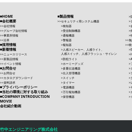
HOME
製品情報
会社概要
セキュリティ用システム機器
会社情報
検知器
グループ会社情報
受信制御機器
事業所情報
通報機器
沿革
警報器
無
採用情報
報知器
映
新着情報
人感スピーカー、人感ライト、
人感スイッチ、人感フラッシュ・サイレン
ニュースリリース
新製品情報
防犯ライト
イベント情報
ホーミーグッズ
お問合せ
多重伝送機器
お問合せ
出入管理機器
カタログダウンロード
スイッチ
資料請求
タイマー
プライバシーポリシー
電源機器
当社の環境に対する取り組み
万引報知機器
COMPANY INTRODUCTION
保管機器
MOVIE
会社紹介動画
竹中エンジニアリング株式会社