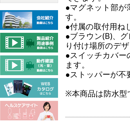
●マグネット部が
す。
●付属の取付用ね
●ブラウン(B)、
り付け場所のデザ
●スイッチカバー
ます。
●ストッパーが不
※本商品は防水型で