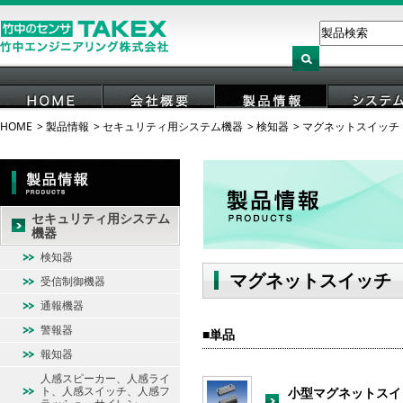
HOME
製品情報
セキュリティ用システム機器
検知器
マグネットスイッチ
HOME
会社概要
製品情報
システ
セキュリティ用システム
機器
検知器
マグネットスイッチ
受信制御機器
通報機器
警報器
単品
報知器
人感スピーカー、人感ライ
ト、人感スイッチ、人感フ
小型マグネットスイ