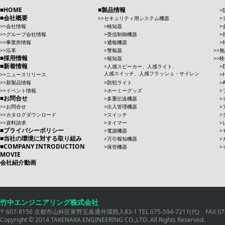
HOME
製品情報
会社概要
セキュリティ用システム機器
会社情報
検知器
グループ会社情報
受信制御機器
事業所情報
通報機器
沿革
警報器
無
採用情報
報知器
映
新着情報
人感スピーカー、人感ライト、
人感スイッチ、人感フラッシュ・サイレン
ニュースリリース
新製品情報
防犯ライト
イベント情報
ホーミーグッズ
お問合せ
多重伝送機器
お問合せ
出入管理機器
カタログダウンロード
スイッチ
資料請求
タイマー
プライバシーポリシー
電源機器
当社の環境に対する取り組み
万引報知機器
COMPANY INTRODUCTION
保管機器
MOVIE
会社紹介動画
竹中エンジニアリング株式会社
〒607-8156 京都市山科区東野五条通外環西入83-1 TEL 075-594-7211(代) FAX 075
Copyright © 2014 TAKENAKA ENGINEERING CO.,LTD. All Rights Reserved.