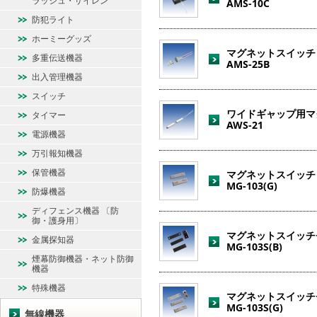
ラッシュ・サイレン
AMS-10C
防犯ライト
ホーミーグッズ
マグネットスイッチ
多重伝送機器
AMS-25B
出入管理機器
スイッチ
ワイドギャップ用マ
タイマー
AWS-21
電源機器
万引報知機器
保管機器
マグネットスイッチ
MG-103(G)
防爆機器
ディフェンス機器 〔防
御・護身用〕
マグネットスイッチ
金属探知器
MG-103S(B)
煙幕防御機器・ネット防御
機器
特殊機器
マグネットスイッチ
MG-103S(G)
無線機器