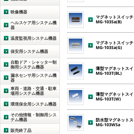
映像機器
マグネットスイッチ
MG-103Sa(B)
ヘルスケア用システム機
器
温度監視用システム機器
マグネットスイッチ
MG-103Sa(G)
保安用システム機器
自動ドア・シャッター制
御用システム機器
薄型マグネットスイ
MG-103T(BL)
漏水センサ用システム機
器
車両・道路・交通・駐車
場用システム機器
薄型マグネットスイ
MG-103T(W)
環境保全用システム機器
その他情報・制御用シス
テム機器
防水型マグネットス
MG-103WSa
販売終了品