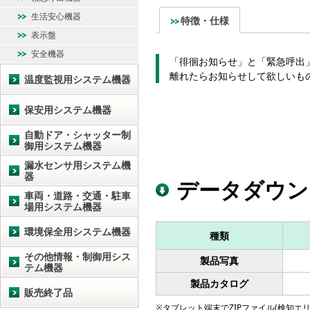
生活安心機器
特徴・仕様
表示盤
安全機器
「徘徊お知らせ」と「緊急呼出
離れたらお知らせして欲しいも
温度監視用システム機器
保安用システム機器
自動ドア・シャッター制
御用システム機器
漏水センサ用システム機
器
データダウン
車両・道路・交通・駐車
場用システム機器
環境保全用システム機器
種類
その他情報・制御用シス
製品写真
テム機器
製品カタログ
販売終了品
※タブレット端末でZIPファイル(検知エリア図