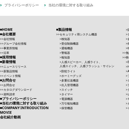
プライバシーポリシー
当社の環境に対する取り組み
HOME
製品情報
会社概要
セキュリティ用システム機器
会社情報
検知器
グループ会社情報
受信制御機器
事業所情報
通報機器
沿革
警報器
無
採用情報
報知器
映
新着情報
人感スピーカー、人感ライト、
人感スイッチ、人感フラッシュ・サイレン
ニュースリリース
新製品情報
防犯ライト
イベント情報
ホーミーグッズ
お問合せ
多重伝送機器
お問合せ
出入管理機器
カタログダウンロード
スイッチ
資料請求
タイマー
プライバシーポリシー
電源機器
当社の環境に対する取り組み
万引報知機器
COMPANY INTRODUCTION
保管機器
MOVIE
会社紹介動画