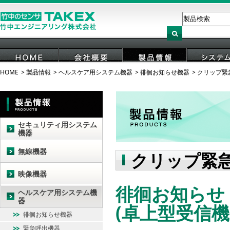
HOME
製品情報
ヘルスケア用システム機器
徘徊お知らせ機器
クリップ緊
HOME
会社概要
製品情報
システ
セキュリティ用システム
機器
無線機器
クリップ緊
映像機器
徘徊お知らせ は
ヘルスケア用システム機
器
(卓上型受信機
徘徊お知らせ機器
緊急呼出機器