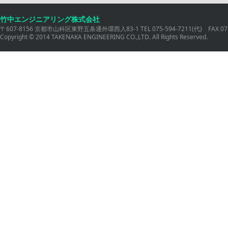
竹中エンジニアリング株式会社
〒607-8156 京都市山科区東野五条通外環西入83-1 TEL 075-594-7211(代) FAX 075
Copyright © 2014 TAKENAKA ENGINEERING CO.,LTD. All Rights Reserved.