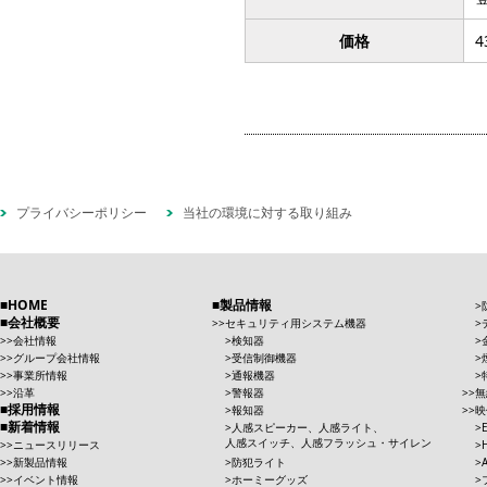
価格
4
プライバシーポリシー
当社の環境に対する取り組み
HOME
製品情報
会社概要
セキュリティ用システム機器
会社情報
検知器
グループ会社情報
受信制御機器
事業所情報
通報機器
沿革
警報器
無
採用情報
報知器
映
新着情報
人感スピーカー、人感ライト、
人感スイッチ、人感フラッシュ・サイレン
ニュースリリース
新製品情報
防犯ライト
イベント情報
ホーミーグッズ