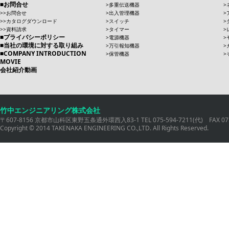
お問合せ
多重伝送機器
お問合せ
出入管理機器
カタログダウンロード
スイッチ
資料請求
タイマー
プライバシーポリシー
電源機器
当社の環境に対する取り組み
万引報知機器
COMPANY INTRODUCTION
保管機器
MOVIE
会社紹介動画
竹中エンジニアリング株式会社
〒607-8156 京都市山科区東野五条通外環西入83-1 TEL 075-594-7211(代) FAX 075
Copyright © 2014 TAKENAKA ENGINEERING CO.,LTD. All Rights Reserved.