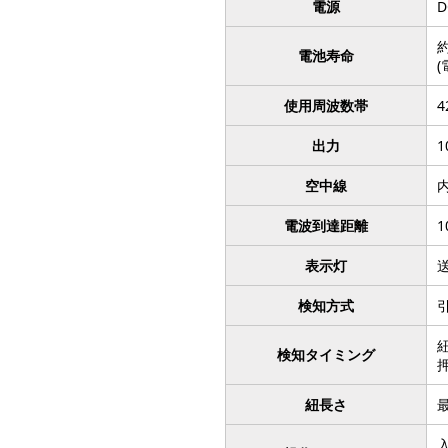
電源
約
電池寿命
使用周波数帯
出力
空中線
電波到達距離
1
表示灯
検知方式
検知タイミング
紐長さ
最