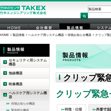
HOME
製品情報
ヘルスケア用システム機器
徘徊お知らせ機器
クリップ緊
HOME
会社概要
製品情報
システ
セキュリティ用システム
機器
無線機器
クリップ緊
映像機器
クリップ緊急セ
ヘルスケア用システム機
器
徘徊お知らせ機器
特徴・仕様
外形寸法
緊急呼出機器