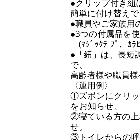
●クリップ付き紐
簡単に付け替えでき
●職員やご家族
●3つの付属品を
(ﾏｼﾞｯｸﾃ-ﾌﾟ、ｶﾗ
●「紐」は、長短
で、
高齢者様や職員様
〈運用例〉
①ズボンにクリッ
をお知らせ。
②寝ている方の上
せ。
③トイレからの呼