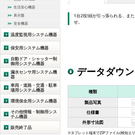
生活安心機器
表示盤
1台2役!紐が引っ張られる、ま
せ。
安全機器
温度監視用システム機器
保安用システム機器
自動ドア・シャッター制
御用システム機器
データダウン
漏水センサ用システム機
器
車両・道路・交通・駐車
場用システム機器
種類
環境保全用システム機器
製品写真
その他情報・制御用シス
仕様書
テム機器
外形寸法図
販売終了品
※タブレット端末でZIPファイル(検知エリア図