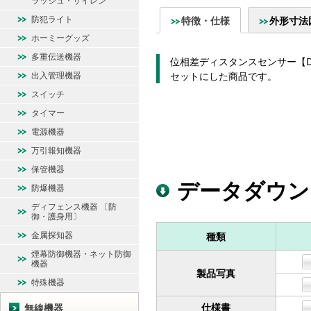
ラッシュ・サイレン
防犯ライト
特徴・仕様
外形寸法
ホーミーグッズ
多重伝送機器
位相差ディスタンスセンサー【DX
出入管理機器
セットにした商品です。
スイッチ
タイマー
電源機器
万引報知機器
保管機器
データダウン
防爆機器
ディフェンス機器 〔防
御・護身用〕
金属探知器
種類
煙幕防御機器・ネット防御
機器
製品写真
特殊機器
仕様書
無線機器