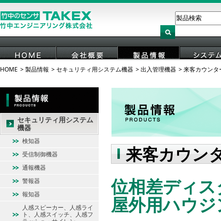
HOME
製品情報
セキュリティ用システム機器
出入管理機器
来客カウンタ
HOME
会社概要
製品情報
システ
セキュリティ用システム
機器
検知器
来客カウン
受信制御機器
通報機器
位相差ディスタ
警報器
報知器
屋外用ハウジ
人感スピーカー、人感ライ
ト、人感スイッチ、人感フ