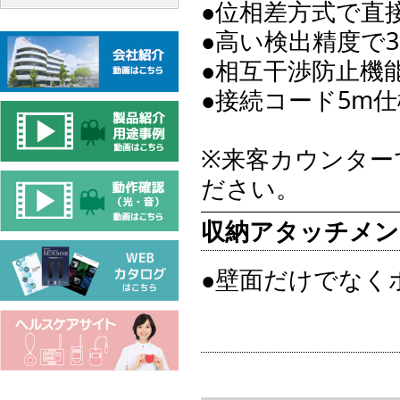
●位相差方式で直
●高い検出精度で
●相互干渉防止機
●接続コード5m仕様
※来客カウンター
ださい。
収納アタッチメン
●壁面だけでなく