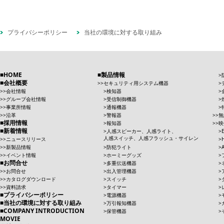
プライバシーポリシー
当社の環境に対する取り組み
HOME
製品情報
会社概要
セキュリティ用システム機器
会社情報
検知器
グループ会社情報
受信制御機器
事業所情報
通報機器
沿革
警報器
無
採用情報
報知器
映
新着情報
人感スピーカー、人感ライト、
人感スイッチ、人感フラッシュ・サイレン
ニュースリリース
新製品情報
防犯ライト
イベント情報
ホーミーグッズ
お問合せ
多重伝送機器
お問合せ
出入管理機器
カタログダウンロード
スイッチ
資料請求
タイマー
プライバシーポリシー
電源機器
当社の環境に対する取り組み
万引報知機器
COMPANY INTRODUCTION
保管機器
MOVIE