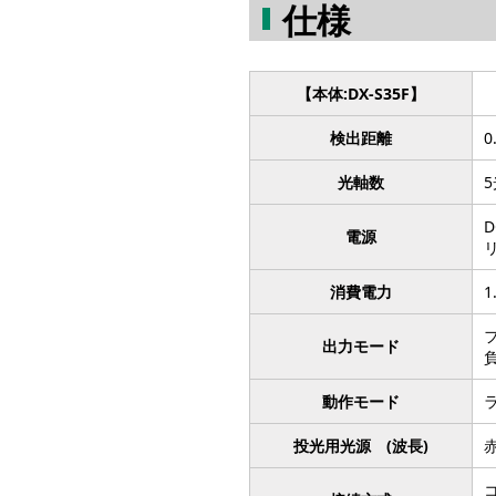
仕様
【本体:DX-S35F】
検出距離
0
光軸数
D
電源
消費電力
1
出力モード
負
動作モード
投光用光源 (波長)
赤