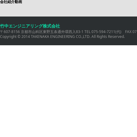
会社紹介動画
竹中エンジニアリング株式会社
〒607-8156 京都市山科区東野五条通外環西入83-1 TEL 075-594-7211(代) FAX 075
Copyright © 2014 TAKENAKA ENGINEERING CO.,LTD. All Rights Reserved.