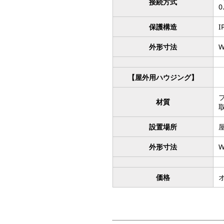
接続方式
0
保護構造
I
外形寸法
W
【屋外用ハウジング】
材質
設置場所
外形寸法
W
価格