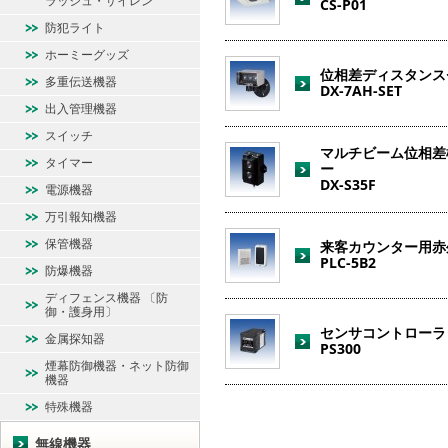
ラッシュ・サイレン
CS-P01
防犯ライト
ホーミーグッズ
位相差ディスタンス
多重伝送機器
DX-7AH-SET
出入管理機器
スイッチ
マルチビーム位相差
タイマー
ー
DX-S35F
電源機器
万引報知機器
保管機器
来客カウンター用赤
PLC-5B2
防爆機器
ディフェンス機器 〔防
御・護身用〕
センサコントローラ
金属探知器
PS300
煙幕防御機器・ネット防御
機器
特殊機器
無線機器