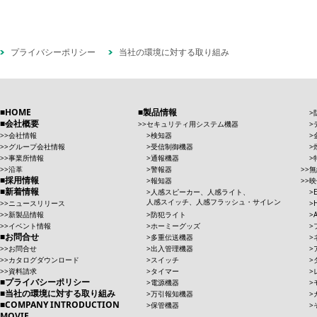
プライバシーポリシー
当社の環境に対する取り組み
HOME
製品情報
会社概要
セキュリティ用システム機器
会社情報
検知器
グループ会社情報
受信制御機器
事業所情報
通報機器
沿革
警報器
無
採用情報
報知器
映
新着情報
人感スピーカー、人感ライト、
人感スイッチ、人感フラッシュ・サイレン
ニュースリリース
新製品情報
防犯ライト
イベント情報
ホーミーグッズ
お問合せ
多重伝送機器
お問合せ
出入管理機器
カタログダウンロード
スイッチ
資料請求
タイマー
プライバシーポリシー
電源機器
当社の環境に対する取り組み
万引報知機器
COMPANY INTRODUCTION
保管機器
MOVIE