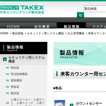
HOME
製品情報
セキュリティ用システム機器
出入管理機器
来客カウンタ
HOME
会社概要
製品情報
システ
セキュリティ用システム
機器
検知器
来客カウンター用セ
受信制御機器
通報機器
警報器
単品
報知器
人感スピーカー、人感ライ
ト、人感スイッチ、人感フ
カウントセンサー