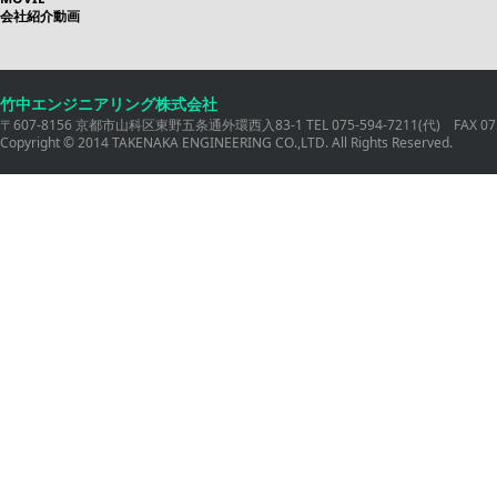
会社紹介動画
竹中エンジニアリング株式会社
〒607-8156 京都市山科区東野五条通外環西入83-1 TEL 075-594-7211(代) FAX 075
Copyright © 2014 TAKENAKA ENGINEERING CO.,LTD. All Rights Reserved.