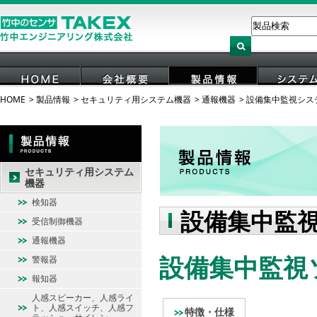
HOME
製品情報
セキュリティ用システム機器
通報機器
設備集中監視シス
HOME
会社概要
製品情報
システ
セキュリティ用システム
機器
検知器
設備集中監
受信制御機器
通報機器
設備集中監視ソ
警報器
報知器
人感スピーカー、人感ライ
ト、人感スイッチ、人感フ
特徴・仕様