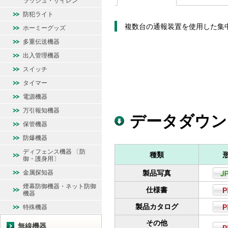
ラッシュ・サイレン
防犯ライト
複数台の通報装置を使用した集
ホーミーグッズ
多重伝送機器
出入管理機器
スイッチ
タイマー
電源機器
万引報知機器
データダウン
保管機器
防爆機器
ディフェンス機器 〔防
種類
御・護身用〕
金属探知器
製品写真
煙幕防御機器・ネット防御
仕様書
機器
製品カタログ
特殊機器
その他
無線機器