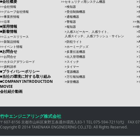
会社概要
セキュリティ用システム機器
会社情報
検知器
グループ会社情報
受信制御機器
事業所情報
通報機器
沿革
警報器
無
採用情報
報知器
映
新着情報
人感スピーカー、人感ライト、
人感スイッチ、人感フラッシュ・サイレン
ニュースリリース
新製品情報
防犯ライト
イベント情報
ホーミーグッズ
お問合せ
多重伝送機器
お問合せ
出入管理機器
カタログダウンロード
スイッチ
資料請求
タイマー
プライバシーポリシー
電源機器
当社の環境に対する取り組み
万引報知機器
COMPANY INTRODUCTION
保管機器
MOVIE
会社紹介動画
竹中エンジニアリング株式会社
〒607-8156 京都市山科区東野五条通外環西入83-1 TEL 075-594-7211(代) FAX 075
Copyright © 2014 TAKENAKA ENGINEERING CO.,LTD. All Rights Reserved.