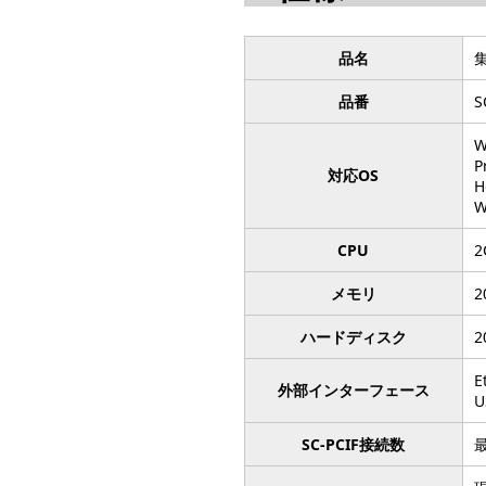
品名
品番
S
W
P
対応OS
H
W
CPU
2
メモリ
2
ハードディスク
2
E
外部インターフェース
U
SC-PCIF接続数