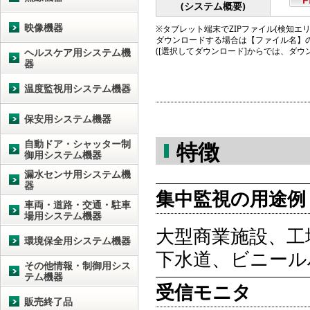
(システム概要)
映像機器
※タブレット端末でZIPファイル(検知エリア図
ダウンロードする場合は【ファイル名】
([選択してダウンロード]からでは、ダ
ヘルスケア用システム機
器
温度監視用システム機器
保安用システム機器
自動ドア・シャッター制
特徴
御用システム機器
漏水センサ用システム機
器
集中監視の用途例
車両・道路・交通・駐車
場用システム機器
大型商業施設、工
環境保全用システム機器
下水道、ビニール
その他情報・制御用シス
テム機器
受信モニタ
販売終了品