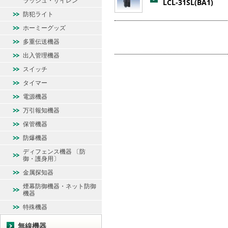
ラッシュ・サイレン
LCL-31SL(BA1)
防犯ライト
ホーミーグッズ
多重伝送機器
出入管理機器
スイッチ
タイマー
電源機器
万引報知機器
保管機器
防爆機器
ディフェンス機器 〔防
御・護身用〕
金属探知器
煙幕防御機器・ネット防御
機器
特殊機器
無線機器