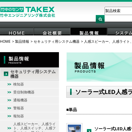
HOME
製品情報
セキュリティ用システム機器
人感スピーカー、人感ライト
HOME
会社概要
製品情報
システ
セキュリティ用システム
機器
検知器
ソーラー式LED人感
受信制御機器
通報機器
警報器
単品
報知器
人感スピーカー、人感ライ
ト、人感スイッチ、人感フ
ソーラー式LED人感