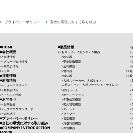
プライバシーポリシー
当社の環境に対する取り組み
HOME
製品情報
会社概要
セキュリティ用システム機器
会社情報
検知器
グループ会社情報
受信制御機器
事業所情報
通報機器
沿革
警報器
無
採用情報
報知器
映
新着情報
人感スピーカー、人感ライト、
人感スイッチ、人感フラッシュ・サイレン
ニュースリリース
新製品情報
防犯ライト
イベント情報
ホーミーグッズ
お問合せ
多重伝送機器
お問合せ
出入管理機器
カタログダウンロード
スイッチ
資料請求
タイマー
プライバシーポリシー
電源機器
当社の環境に対する取り組み
万引報知機器
COMPANY INTRODUCTION
保管機器
MOVIE