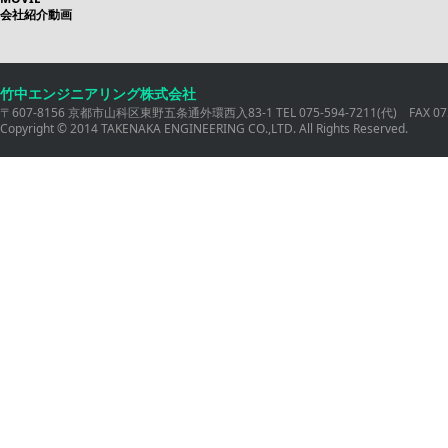
会社紹介動画
竹中エンジニアリング株式会社
〒607-8156 京都市山科区東野五条通外環西入83-1 TEL 075-594-7211(代) FAX 075
Copyright © 2014 TAKENAKA ENGINEERING CO.,LTD. All Rights Reserved.