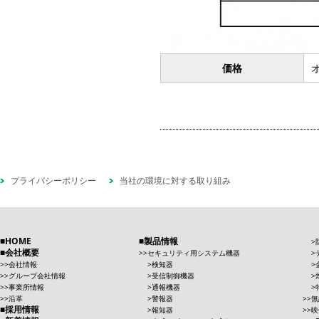
価格
プライバシーポリシー
当社の環境に対する取り組み
HOME
製品情報
会社概要
セキュリティ用システム機器
会社情報
検知器
グループ会社情報
受信制御機器
事業所情報
通報機器
沿革
警報器
無
採用情報
報知器
映