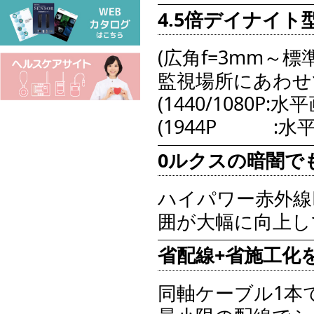
4.5倍デイナイ
(広角f=3mm～標準
監視場所にあわせ
(1440/1080P:
(1944P :水平画
0ルクスの暗闇で
ハイパワー赤外線
囲が大幅に向上して
省配線+省施工化
同軸ケーブル1本