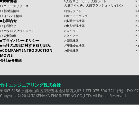
新着情報
人感スピーカー、人感ライト、
人感スイッチ、人感フラッシュ・サイレン
ニュースリリース
新製品情報
防犯ライト
イベント情報
ホーミーグッズ
お問合せ
多重伝送機器
お問合せ
出入管理機器
カタログダウンロード
スイッチ
資料請求
タイマー
プライバシーポリシー
電源機器
当社の環境に対する取り組み
万引報知機器
COMPANY INTRODUCTION
保管機器
MOVIE
会社紹介動画
竹中エンジニアリング株式会社
〒607-8156 京都市山科区東野五条通外環西入83-1 TEL 075-594-7211(代) FAX 075
Copyright © 2014 TAKENAKA ENGINEERING CO.,LTD. All Rights Reserved.