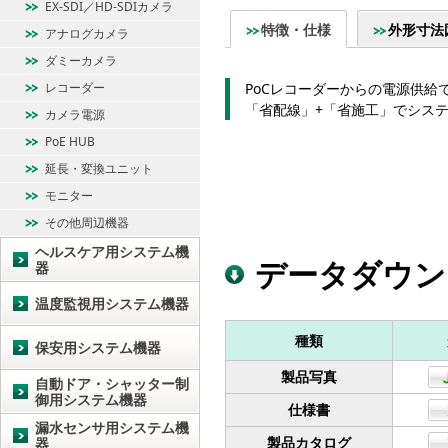
EX-SDI／HD-SDIカメラ
特徴・仕様
外形寸法
アナログカメラ
ダミーカメラ
レコーダー
PoCレコーダーからの電源供給
「省配線」+「省施工」でシステ
カメラ電源
PoE HUB
延長・変換ユニット
モニター
その他周辺機器
ヘルスケア用システム機
データダウン
器
温度監視用システム機器
種類
保安用システム機器
製品写真
自動ドア・シャッター制
御用システム機器
仕様書
漏水センサ用システム機
製品カタログ
器