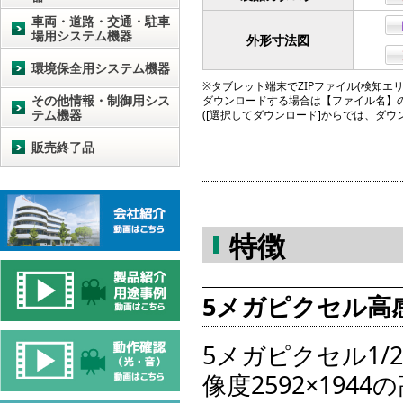
車両・道路・交通・駐車
場用システム機器
外形寸法図
環境保全用システム機器
※タブレット端末でZIPファイル(検知エリア図
その他情報・制御用シス
ダウンロードする場合は【ファイル名】
テム機器
([選択してダウンロード]からでは、ダ
販売終了品
特徴
5メガピクセル高
5メガピクセル1/
像度2592×19