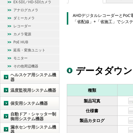
EX-SDI／HD-SDIカメラ
アナログカメラ
AHDデジタルレコーダーとPoC
ダミーカメラ
「省配線」+「省施工」でシステ
レコーダー
カメラ電源
PoE HUB
延長・変換ユニット
モニター
その他周辺機器
データダウン
ヘルスケア用システム機
器
温度監視用システム機器
種類
製品写真
保安用システム機器
仕様書
自動ドア・シャッター制
御用システム機器
製品カタログ
漏水センサ用システム機
器