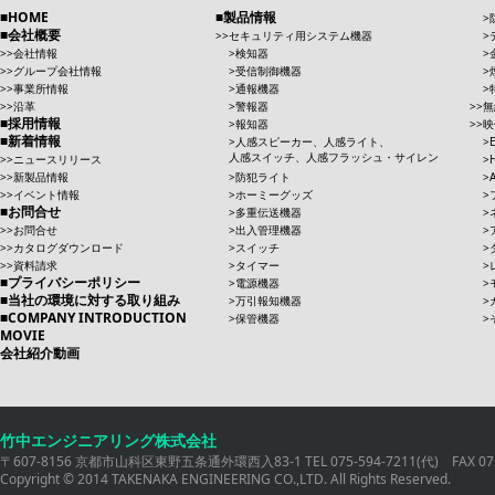
HOME
製品情報
会社概要
セキュリティ用システム機器
会社情報
検知器
グループ会社情報
受信制御機器
事業所情報
通報機器
沿革
警報器
無
採用情報
報知器
映
新着情報
人感スピーカー、人感ライト、
人感スイッチ、人感フラッシュ・サイレン
ニュースリリース
新製品情報
防犯ライト
イベント情報
ホーミーグッズ
お問合せ
多重伝送機器
お問合せ
出入管理機器
カタログダウンロード
スイッチ
資料請求
タイマー
プライバシーポリシー
電源機器
当社の環境に対する取り組み
万引報知機器
COMPANY INTRODUCTION
保管機器
MOVIE
会社紹介動画
竹中エンジニアリング株式会社
〒607-8156 京都市山科区東野五条通外環西入83-1 TEL 075-594-7211(代) FAX 075
Copyright © 2014 TAKENAKA ENGINEERING CO.,LTD. All Rights Reserved.