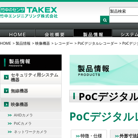
HOME
製品情報
映像機器
レコーダー
PoCデジタルレコーダー
PoCデ
HOME
会社概要
製品情報
システ
セキュリティ用システム
機器
無線機器
PoCデジタ
映像機器
PoCデジタルレ
AHDカメラ
PoCカメラ
ネットワークカメラ
特徴・仕様
外形寸法