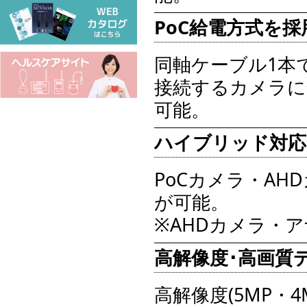
PoC給電方式を採
同軸ケーブル1本
接続するカメラに
可能。
ハイブリッド対応
PoCカメラ・A
が可能。
※AHDカメラ・
高解像度･高画質
高解像度(5MP・