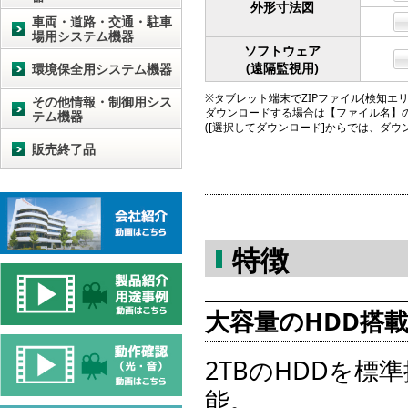
外形寸法図
車両・道路・交通・駐車
場用システム機器
ソフトウェア
(遠隔監視用)
環境保全用システム機器
※タブレット端末でZIPファイル(検知エリア図
その他情報・制御用シス
ダウンロードする場合は【ファイル名】
テム機器
([選択してダウンロード]からでは、ダ
販売終了品
特徴
大容量のHDD搭
2TBのHDDを標
能。