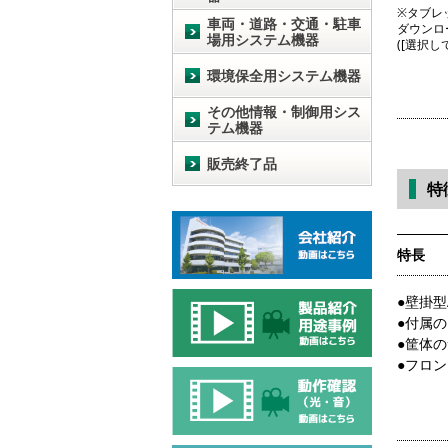
※タブレッ
車両・道路・交通・駐車
ダウンロ
場用システム機器
([選択
環境保全用システム機器
その他情報・制御用シス
テム機器
販売終了品
特
特長
●壁掛型
●付属
●筐体の
●フロ