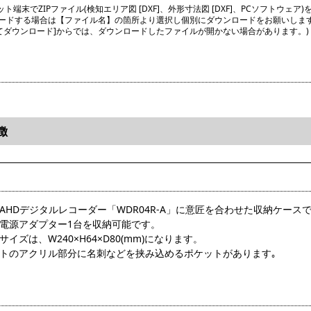
ト端末でZIPファイル(検知エリア図 [DXF]、外形寸法図 [DXF]、PCソフトウェア)
ードする場合は【ファイル名】の箇所より選択し個別にダウンロードをお願いしま
してダウンロード]からでは、ダウンロードしたファイルが開かない場合があります。)
徴
AHDデジタルレコーダー「WDR04R-A」に意匠を合わせた収納ケースで
の電源アダプター1台を収納可能です。
サイズは、W240×H64×D80(mm)になります。
ントのアクリル部分に名刺などを挟み込めるポケットがあります｡