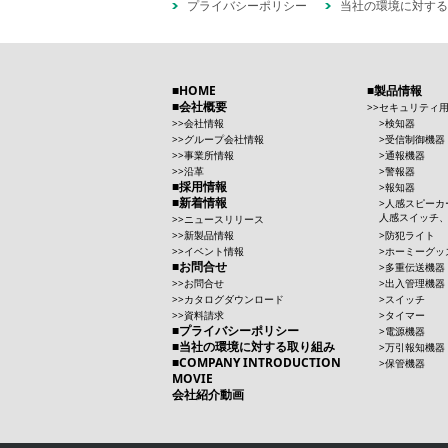
プライバシーポリシー
当社の環境に対する
HOME
製品情報
会社概要
セキュリティ
会社情報
検知器
グループ会社情報
受信制御機器
事業所情報
通報機器
沿革
警報器
採用情報
報知器
新着情報
人感スピーカ
人感スイッチ
ニュースリリース
新製品情報
防犯ライト
イベント情報
ホーミーグッ
お問合せ
多重伝送機器
お問合せ
出入管理機器
カタログダウンロード
スイッチ
資料請求
タイマー
プライバシーポリシー
電源機器
当社の環境に対する取り組み
万引報知機器
COMPANY INTRODUCTION
保管機器
MOVIE
会社紹介動画