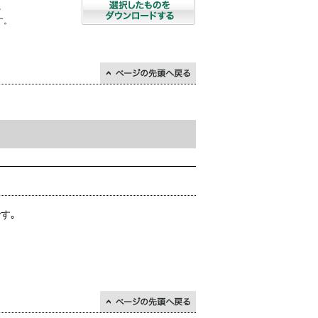
を
す。
↑ページの先頭に戻る
す｡