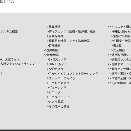
取り組み
防爆機器
ヘルスケア用
用システム機器
ディフェンス〔防御・護身用〕機器
徘徊お知らせ
金属探知機
緊急呼出機器
煙幕防御機器・ネット防御機器
生活安心機器
特殊機器
表示盤
無線機器
安全機器
映像機器
温度監視用シ
ー、人感ライト、
EX-SDIカメラ
保安用システ
、人感フラッシュ・サイレン
HD-SDIカメラ
自動ドア・シ
AHDカメラ
漏水センサ用
ズ
フルハイビジョンネットワークカメラ
車両・道路・
ネットワークカメラ
環境保全用シ
アナログカメラ
その他情報・
ダミーカメラ
レコーダー
モニターテレビ
カメラ電源
その他周辺機器