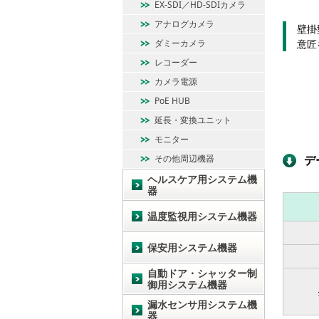
EX-SDI／HD-SDIカメラ
アナログカメラ
壁掛
ダミーカメラ
意匠
レコーダー
カメラ電源
PoE HUB
延長・変換ユニット
モニター
その他周辺機器
デ
ヘルスケア用システム機
器
温度監視用システム機器
保安用システム機器
自動ドア・シャッター制
御用システム機器
漏水センサ用システム機
器