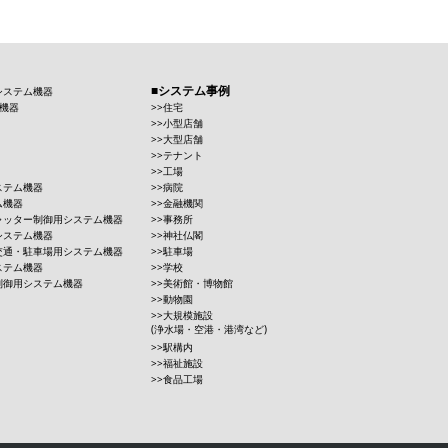
システム事例
システム機器
機器
住宅
小型店舗
大型店舗
テナント
工場
ステム機器
病院
ム機器
金融機関
ャッター制御用システム機器
事務所
システム機器
神社仏閣
交通・駐車場用システム機器
駐車場
ステム機器
学校
制御用システム機器
美術館・博物館
動物園
大規模施設
(浄水場・空港・港湾など)
駅構内
福祉施設
食品工場