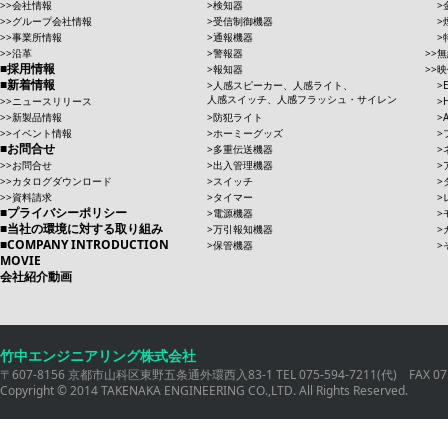
会社情報
検知器
グループ会社情報
受信制御機器
事業所情報
通報機器
沿革
警報器
無
採用情報
報知器
映
新着情報
人感スピーカー、人感ライト、
人感スイッチ、人感フラッシュ・サイレン
ニュースリリース
新製品情報
防犯ライト
イベント情報
ホーミーグッズ
お問合せ
多重伝送機器
お問合せ
出入管理機器
カタログダウンロード
スイッチ
資料請求
タイマー
プライバシーポリシー
電源機器
当社の環境に対する取り組み
万引報知機器
COMPANY INTRODUCTION
保管機器
MOVIE
会社紹介動画
竹中エンジニアリング株式会社
〒607-8156 京都市山科区東野五条通外環西入83-1 TEL 075-594-7211(代) FAX 075
Copyright © 2014 TAKENAKA ENGINEERING CO.,LTD. All Rights Reserved.