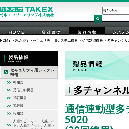
HOME
製品情報
セキュリティ用システム機器
受信制御機器
多チャンネル
HOME
会社概要
製品情報
システ
セキュリティ用システム
機器
検知器
多チャンネ
受信制御機器
通報機器
通信連動型多
警報器
報知器
5020
人感スピーカー、人感ライ
ト、人感スイッチ、人感フ