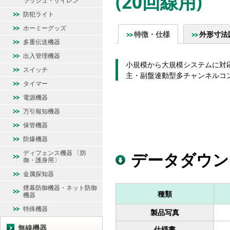
(20回線用)
ラッシュ・サイレン
防犯ライト
ホーミーグッズ
特徴・仕様
外形寸法
多重伝送機器
出入管理機器
小規模から大規模システムに対
スイッチ
主・副盤連動型多チャンネルコ
タイマー
電源機器
万引報知機器
保管機器
防爆機器
ディフェンス機器 〔防
データダウン
御・護身用〕
金属探知器
煙幕防御機器・ネット防御
種類
機器
特殊機器
製品写真
無線機器
仕様書