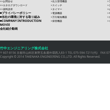
お問合せ
出入管理機器
カタログダウンロード
スイッチ
資料請求
タイマー
プライバシーポリシー
電源機器
当社の環境に対する取り組み
万引報知機器
COMPANY INTRODUCTION
保管機器
MOVIE
会社紹介動画
竹中エンジニアリング株式会社
〒607-8156 京都市山科区東野五条通外環西入83-1 TEL 075-594-7211(代) FAX 075
Copyright © 2014 TAKENAKA ENGINEERING CO.,LTD. All Rights Reserved.