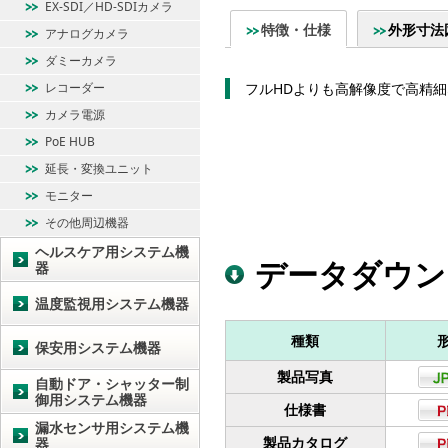
EX-SDI／HD-SDIカメラ
特徴・仕様
外形寸法
アナログカメラ
ダミーカメラ
レコーダー
フルHDよりも高解像度で高精細
カメラ電源
PoE HUB
延長・変換ユニット
モニター
その他周辺機器
ヘルスケア用システム機
データダウン
器
温度監視用システム機器
種類
保安用システム機器
製品写真
自動ドア・シャッター制
御用システム機器
仕様書
漏水センサ用システム機
製品カタログ
器