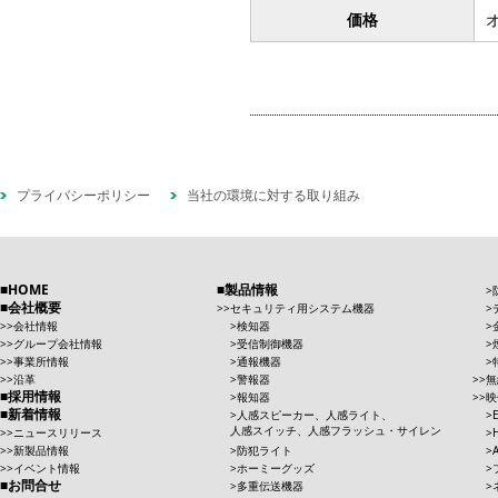
価格
プライバシーポリシー
当社の環境に対する取り組み
HOME
製品情報
会社概要
セキュリティ用システム機器
会社情報
検知器
グループ会社情報
受信制御機器
事業所情報
通報機器
沿革
警報器
無
採用情報
報知器
映
新着情報
人感スピーカー、人感ライト、
人感スイッチ、人感フラッシュ・サイレン
ニュースリリース
新製品情報
防犯ライト
イベント情報
ホーミーグッズ
お問合せ
多重伝送機器