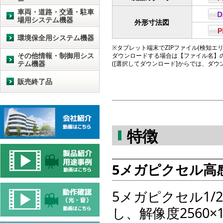
車両・道路・交通・駐車
場用システム機器
外形寸法図
環境保全用システム機器
※タブレット端末でZIPファイル(検知エリア図
その他情報・制御用シス
ダウンロードする場合は【ファイル名】
テム機器
([選択してダウンロード]からでは、ダ
販売終了品
特徴
5メガピクセル高感度
5メガピクセル1/2
し、解像度2560