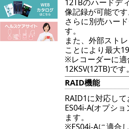
12TBのハード
像記録が可能です
さらに別売ハード
す。
また、外部ストレー
ことにより最大19
※レコーダーに適合して
12KSV(12TB)です
RAID機能
RAID1に対応し
ES04i-A(オプ
ます。
※ES04i-Aに適合し