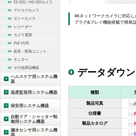
EX-SDI／HD-SDIカメラ
アナログカメラ
4Kネットワークカメラに対応し
ダミーカメラ
プラグ&プレイ機能搭載で簡単
レコーダー
カメラ電源
PoE HUB
延長・変換ユニット
モニター
その他周辺機器
データダウン
ヘルスケア用システム機
器
温度監視用システム機器
種類
製品写真
保安用システム機器
仕様書
自動ドア・シャッター制
御用システム機器
製品カタログ
漏水センサ用システム機
器