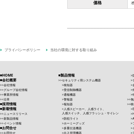
価格
プライバシーポリシー
当社の環境に対する取り組み
HOME
製品情報
会社概要
セキュリティ用システム機器
会社情報
検知器
グループ会社情報
受信制御機器
事業所情報
通報機器
沿革
警報器
無
採用情報
報知器
映
新着情報
人感スピーカー、人感ライト、
人感スイッチ、人感フラッシュ・サイレン
ニュースリリース
新製品情報
防犯ライト
イベント情報
ホーミーグッズ
お問合せ
多重伝送機器
お問合せ
出入管理機器