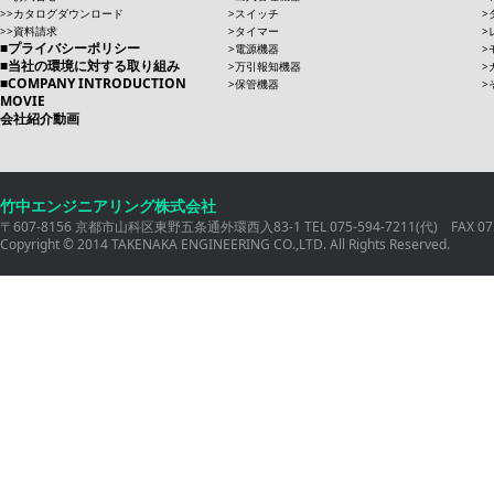
カタログダウンロード
スイッチ
資料請求
タイマー
プライバシーポリシー
電源機器
当社の環境に対する取り組み
万引報知機器
COMPANY INTRODUCTION
保管機器
MOVIE
会社紹介動画
竹中エンジニアリング株式会社
〒607-8156 京都市山科区東野五条通外環西入83-1 TEL 075-594-7211(代) FAX 075
Copyright © 2014 TAKENAKA ENGINEERING CO.,LTD. All Rights Reserved.