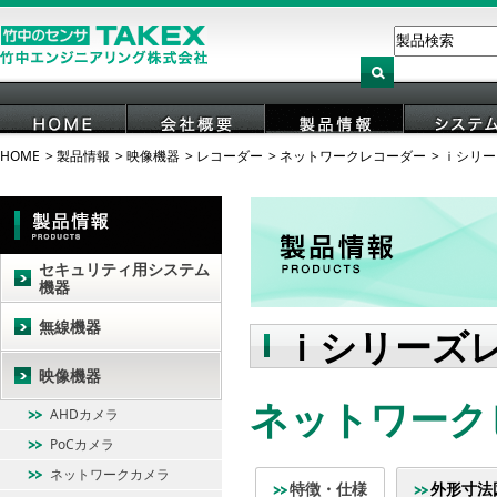
HOME
製品情報
映像機器
レコーダー
ネットワークレコーダー
ｉシリー
HOME
会社概要
製品情報
システ
セキュリティ用システム
機器
無線機器
ｉシリーズ
映像機器
ネットワークビ
AHDカメラ
PoCカメラ
ネットワークカメラ
特徴・仕様
外形寸法