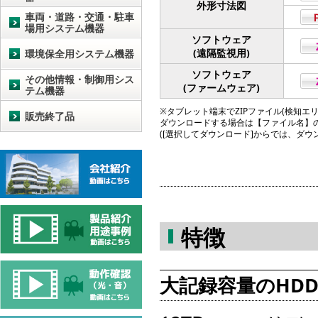
外形寸法図
車両・道路・交通・駐車
場用システム機器
ソフトウェア
(遠隔監視用)
環境保全用システム機器
ソフトウェア
その他情報・制御用シス
(ファームウェア)
テム機器
※タブレット端末でZIPファイル(検知エリア図
販売終了品
ダウンロードする場合は【ファイル名】
([選択してダウンロード]からでは、ダ
特徴
大記録容量のHD