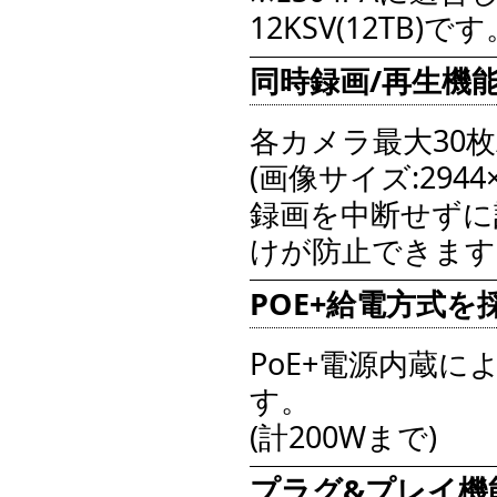
12KSV(12TB)です
同時録画/再生機
各カメラ最大30
(画像サイズ:2944×2
録画を中断せずに
けが防止できます
POE+給電方式を採用
PoE+電源内蔵
す。
(計200Wまで)
プラグ&プレイ機