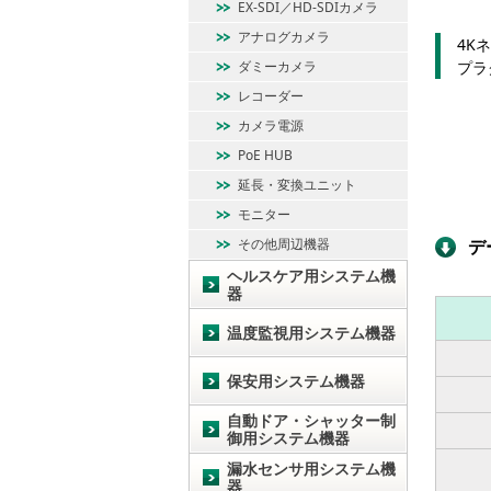
EX-SDI／HD-SDIカメラ
アナログカメラ
4K
ダミーカメラ
プラ
レコーダー
カメラ電源
PoE HUB
延長・変換ユニット
モニター
その他周辺機器
デ
ヘルスケア用システム機
器
温度監視用システム機器
保安用システム機器
自動ドア・シャッター制
御用システム機器
漏水センサ用システム機
器