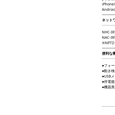
iPhone
Andro
ネット
NHC-IR
NAC-IR
※NPT
便利な
●フォ
●動き検
●USB
●停電
●機器