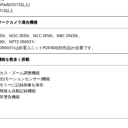
/iPad(iOS15以上)
id13以上
ワークカメラ適合機種
50i、NOC-IR50i、NCC-IR50i、NBC-DN50i、
90i、NPTZ-IR6031i
Z-IR6031iは給電ユニットPOE400(別売品)が必要です。
機能を数多く搭載
ーカス・ズーム調整機能
出(モーションセンサー)機能
メモリーに記録画像を保存
復帰後も自動記録機能
異常警告機能