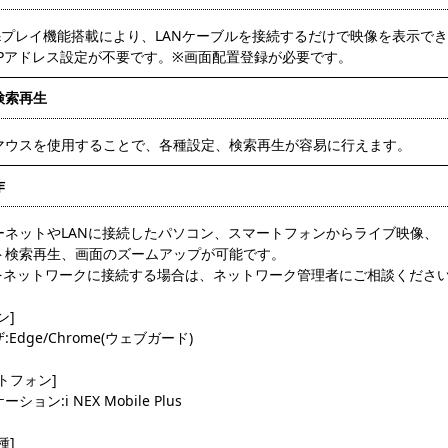
&プレイ機能搭載により、LANケーブルを接続するだけで映像を表示で
IPアドレス設定が不要です。※画面配置登録が必要です。
検索再生
マウスを使用することで、各種設定、検索再生が容易に行えます。
作
ーネットやLANに接続したパソコン、スマートフォンからライブ映像、
ト検索再生、画面のズームアップが可能です。
をネットワークに接続する場合は、ネットワーク管理者にご相談くださ
ン]
Edge/Chrome(ウェブガード)
トフォン]
ション:i NEX Mobile Plus
種]