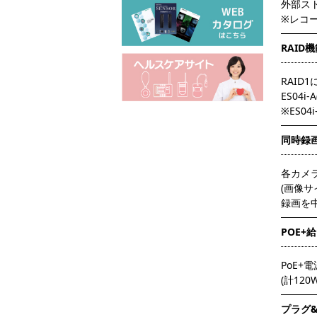
外部スト
※レコーダ
RAID
RAID
ES04
※ES04
同時録
各カメ
(画像サイ
録画を
POE+給
PoE
(計120
プラグ