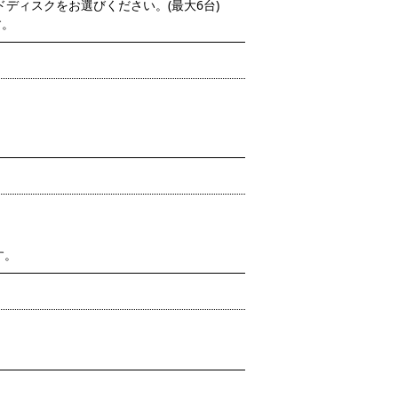
ドディスクをお選びください。(最大6台)
す。
す。