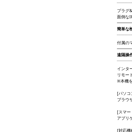
プラグ
面倒な
簡単な
付属の
遠隔操
インタ
リモー
※本機
[パソコ
ブラウザ:
[スマー
アプリケー
[対応機