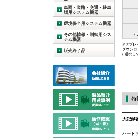
車両・道路・交通・駐車
場用システム機器
環境保全用システム機器
(
その他情報・制御用シス
テム機器
※タブレッ
ダウンロ
販売終了品
([選択
特
大記録
ハード