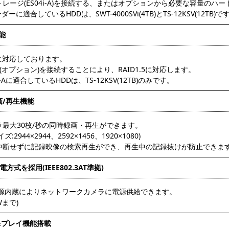
レージ(ES04i-A)を接続する、またはオプションから必要な容量のハー
ーに適合しているHDDは、SWT-4000SVi(4TB)とTS-12KSV(12TB)で
機能
1に対応しております。
i-A(オプション)を接続することにより、RAID1.5に対応します。
i-Aに適合しているHDDは、TS-12KSV(12TB)のみです。
画/再生機能
ラ最大30枚/秒の同時録画・再生ができます。
ズ:2944×2944、2592×1456、1920×1080)
中断せずに記録映像の検索再生ができ、再生中の記録抜けが防止できま
電方式を採用(IEEE802.3AT準拠)
+電源内蔵によりネットワークカメラに電源供給できます。
Wまで)
&プレイ機能搭載