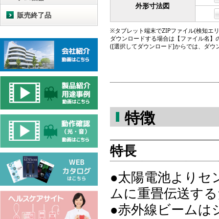
外形寸法図
販売終了品
※タブレット端末でZIPファイル(検知エリア図
ダウンロードする場合は【ファイル名】
([選択してダウンロード]からでは、ダ
特徴
特長
●太陽電池よりセ
ムに重畳伝送する
●赤外線ビームは