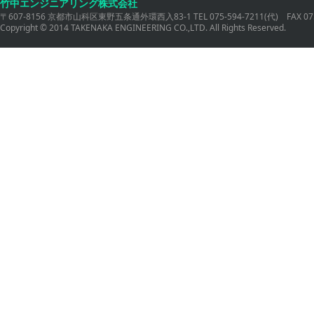
竹中エンジニアリング株式会社
〒607-8156 京都市山科区東野五条通外環西入83-1 TEL 075-594-7211(代) FAX 075
Copyright © 2014 TAKENAKA ENGINEERING CO.,LTD. All Rights Reserved.