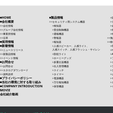
HOME
製品情報
会社概要
セキュリティ用システム機器
会社情報
検知器
グループ会社情報
受信制御機器
事業所情報
通報機器
沿革
警報器
無
採用情報
報知器
映
新着情報
人感スピーカー、人感ライト、
人感スイッチ、人感フラッシュ・サイレン
ニュースリリース
新製品情報
防犯ライト
イベント情報
ホーミーグッズ
お問合せ
多重伝送機器
お問合せ
出入管理機器
カタログダウンロード
スイッチ
資料請求
タイマー
プライバシーポリシー
電源機器
当社の環境に対する取り組み
万引報知機器
COMPANY INTRODUCTION
保管機器
MOVIE
会社紹介動画