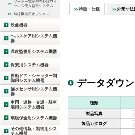
ソーラー電源型赤外線ワイ
ヤレス侵入監視システム
特徴・仕様
外形寸法
無線機器用オプション
映像機器
ヘルスケア用システム機
器
温度監視用システム機器
保安用システム機器
自動ドア・シャッター制
データダウン
御用システム機器
漏水センサ用システム機
器
車両・道路・交通・駐車
種類
場用システム機器
製品写真
環境保全用システム機器
製品カタログ
その他情報・制御用シス
テム機器