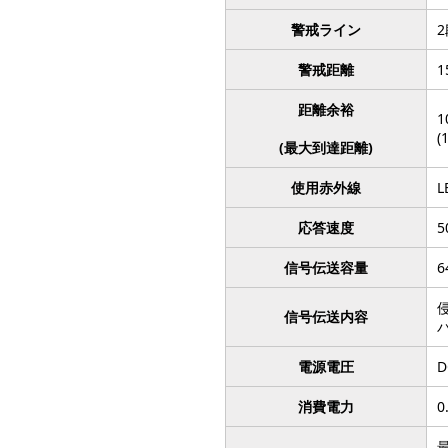
警戒ライン
警戒距離
1
距離余裕
1
(
(最大到達距離)
使用赤外線
応答速度
5
信号伝送容量
6
信号伝送内容
電源電圧
D
消費電力
0