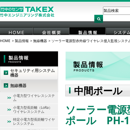
HOME
製品情報
無線機器
ソーラー電源型赤外線ワイヤレス侵入監視システ
HOME
会社概要
製品情報
システ
セキュリティ用システム
機器
無線機器
中間ポール
小電力型ワイヤレスシステ
ム
ソーラー電源
小電力型長距離（LoRa）
ワイヤレスシステム
ポール PH-15
特定小電力型長距離ワイヤ
レスシステム