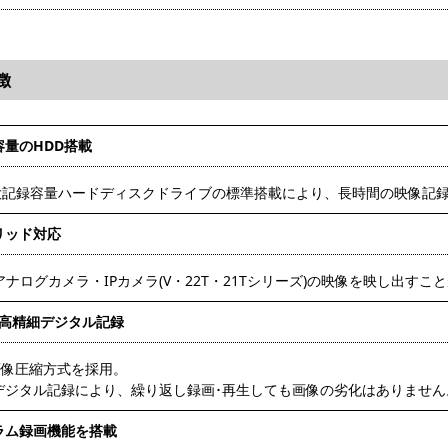
徴
容量のHDD搭載
の大記録容量ハードディスクドライブの標準搭載により、長時間の映像記
リッド対応
アナログカメラ・IPカメラ(V・22T・21Tシリーズ)の映像を映し出すこ
･高精細デジタル記録
5画像圧縮方式を採用。
デジタル記録により、繰り返し録画･再生しても画像の劣化はありません
ラム録画機能を搭載