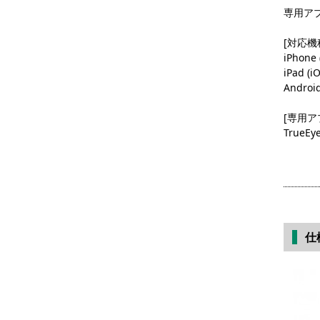
専用ア
[対応機
iPhone
iPad (
Androi
[専用ア
TrueEy
仕