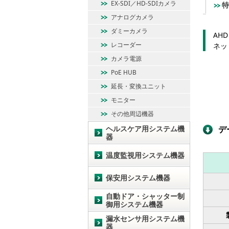
EX-SDI／HD-SDIカメラ
特
アナログカメラ
ダミーカメラ
AH
レコーダー
ネッ
カメラ電源
PoE HUB
延長・変換ユニット
モニター
その他周辺機器
ヘルスケア用システム機
デ
器
温度監視用システム機器
保安用システム機器
自動ドア・シャッター制
御用システム機器
漏水センサ用システム機
器