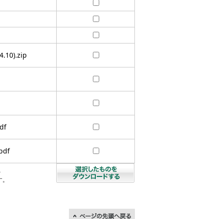
.10).zip
df
df
を
す。