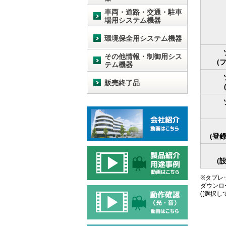
車両・道路・交通・駐車
場用システム機器
環境保全用システム機器
その他情報・制御用シス
(
テム機器
販売終了品
(登
(
※タブレッ
ダウンロ
([選択