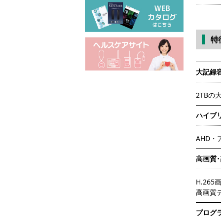
特
大記録
2TB
ハイブ
AHD・
高画質
H.26
高画質
プログ