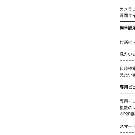
カメラ
週間タ
簡単設
付属の
見たい
日時検
見たい
専用ビュー
専用ビ
複数の
※P2
スマー