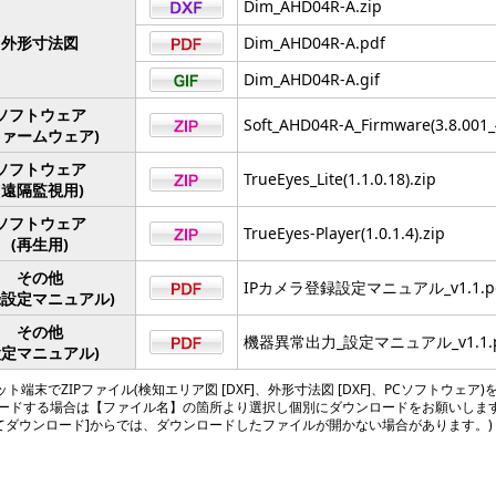
Dim_AHD04R-A.zip
外形寸法図
Dim_AHD04R-A.pdf
Dim_AHD04R-A.gif
ソフトウェア
Soft_AHD04R-A_Firmware(3.8.001_4
ファームウェア)
ソフトウェア
TrueEyes_Lite(1.1.0.18).zip
(遠隔監視用)
ソフトウェア
TrueEyes-Player(1.0.1.4).zip
(再生用)
その他
IPカメラ登録設定マニュアル_v1.1.p
録設定マニュアル)
その他
機器異常出力_設定マニュアル_v1.1.p
設定マニュアル)
ト端末でZIPファイル(検知エリア図 [DXF]、外形寸法図 [DXF]、PCソフトウェア)
ードする場合は【ファイル名】の箇所より選択し個別にダウンロードをお願いしま
してダウンロード]からでは、ダウンロードしたファイルが開かない場合があります。)