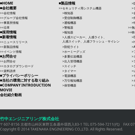
HOME
製品情報
会社概要
セキュリティ用システム機器
会社情報
検知器
グループ会社情報
受信制御機器
事業所情報
通報機器
沿革
警報器
無
採用情報
報知器
映
新着情報
人感スピーカー、人感ライト、
人感スイッチ、人感フラッシュ・サイレン
ニュースリリース
新製品情報
防犯ライト
イベント情報
ホーミーグッズ
お問合せ
多重伝送機器
お問合せ
出入管理機器
カタログダウンロード
スイッチ
資料請求
タイマー
プライバシーポリシー
電源機器
当社の環境に対する取り組み
万引報知機器
COMPANY INTRODUCTION
保管機器
MOVIE
会社紹介動画
竹中エンジニアリング株式会社
〒607-8156 京都市山科区東野五条通外環西入83-1 TEL 075-594-7211(代) FAX 075
Copyright © 2014 TAKENAKA ENGINEERING CO.,LTD. All Rights Reserved.