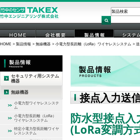
HOME
製品情報
無線機器
小電力型長距離（LoRa）ワイヤレスシステム
送
HOME
会社概要
製品情報
システ
セキュリティ用システム
機器
無線機器
接点入力送
小電力型ワイヤレスシステ
ム
防水型接点入力
小電力型長距離（LoRa）
ワイヤレスシステム
(LoRa変調方
特定小電力型長距離ワイヤ
レスシステム