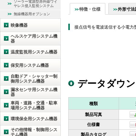
ソーラー電源型赤外線ワイ
ヤレス侵入監視システム
特徴・仕様
外形寸法
無線機器用オプション
映像機器
接点信号を電波送信する小電力型
ヘルスケア用システム機
器
温度監視用システム機器
保安用システム機器
自動ドア・シャッター制
データダウン
御用システム機器
漏水センサ用システム機
器
車両・道路・交通・駐車
種類
場用システム機器
製品写真
環境保全用システム機器
仕様書
その他情報・制御用シス
テム機器
製品カタログ