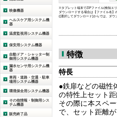
※タブレット端末でZIPファイル(検知エリア図
映像機器
ダウンロードする場合は【ファイル名】
([選択してダウンロード]からでは、ダ
ヘルスケア用システム機
器
温度監視用システム機器
保安用システム機器
特徴
自動ドア・シャッター制
御用システム機器
漏水センサ用システム機
特長
器
車両・道路・交通・駐車
場用システム機器
●鉄扉などの磁性
環境保全用システム機器
の特性上セット距
その他情報・制御用シス
その際に本スペー
テム機器
で、セット距離が
販売終了品