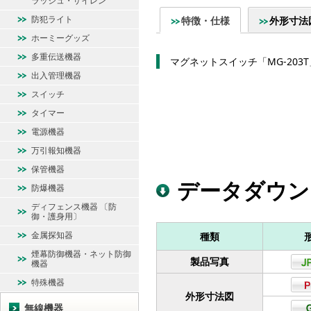
ラッシュ・サイレン
防犯ライト
特徴・仕様
外形寸法
ホーミーグッズ
多重伝送機器
マグネットスイッチ「MG-203
出入管理機器
スイッチ
タイマー
電源機器
万引報知機器
保管機器
データダウン
防爆機器
ディフェンス機器 〔防
御・護身用〕
金属探知器
種類
煙幕防御機器・ネット防御
製品写真
機器
特殊機器
外形寸法図
無線機器