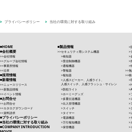
プライバシーポリシー
当社の環境に対する取り組み
HOME
製品情報
会社概要
セキュリティ用システム機器
会社情報
検知器
グループ会社情報
受信制御機器
事業所情報
通報機器
沿革
警報器
無
採用情報
報知器
映
新着情報
人感スピーカー、人感ライト、
人感スイッチ、人感フラッシュ・サイレン
ニュースリリース
新製品情報
防犯ライト
イベント情報
ホーミーグッズ
お問合せ
多重伝送機器
お問合せ
出入管理機器
カタログダウンロード
スイッチ
資料請求
タイマー
プライバシーポリシー
電源機器
当社の環境に対する取り組み
万引報知機器
COMPANY INTRODUCTION
保管機器
MOVIE