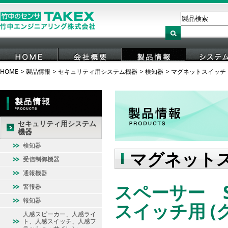
HOME
製品情報
セキュリティ用システム機器
検知器
マグネットスイッチ
HOME
会社概要
製品情報
システ
セキュリティ用システム
機器
検知器
マグネット
受信制御機器
通報機器
スペーサー SP-
警報器
報知器
スイッチ用 (
人感スピーカー、人感ライ
ト、人感スイッチ、人感フ