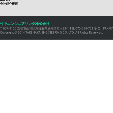
会社紹介動画
竹中エンジニアリング株式会社
〒607-8156 京都市山科区東野五条通外環西入83-1 TEL 075-594-7211(代) FAX 075
Copyright © 2014 TAKENAKA ENGINEERING CO.,LTD. All Rights Reserved.