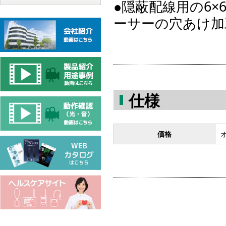
●隠蔽配線用の6
ーサーの穴あけ加
仕様
価格