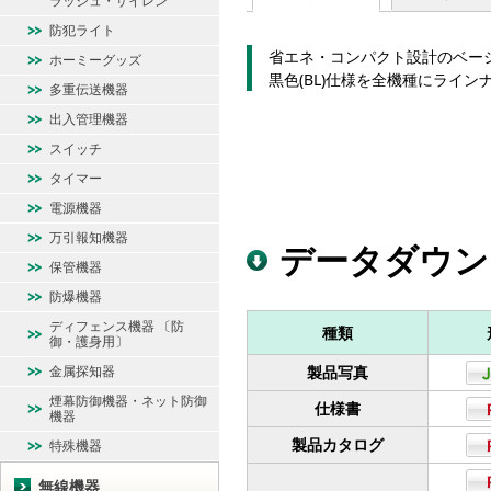
ラッシュ・サイレン
防犯ライト
省エネ・コンパクト設計のベーシ
ホーミーグッズ
黒色(BL)仕様を全機種にライン
多重伝送機器
出入管理機器
スイッチ
タイマー
電源機器
万引報知機器
データダウン
保管機器
防爆機器
ディフェンス機器 〔防
種類
御・護身用〕
金属探知器
製品写真
煙幕防御機器・ネット防御
仕様書
機器
製品カタログ
特殊機器
無線機器