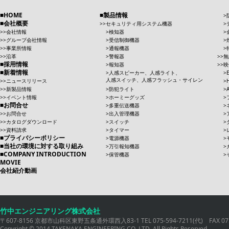
HOME
製品情報
会社概要
セキュリティ用システム機器
会社情報
検知器
グループ会社情報
受信制御機器
事業所情報
通報機器
沿革
警報器
無
採用情報
報知器
映
新着情報
人感スピーカー、人感ライト、
人感スイッチ、人感フラッシュ・サイレン
ニュースリリース
新製品情報
防犯ライト
イベント情報
ホーミーグッズ
お問合せ
多重伝送機器
お問合せ
出入管理機器
カタログダウンロード
スイッチ
資料請求
タイマー
プライバシーポリシー
電源機器
当社の環境に対する取り組み
万引報知機器
COMPANY INTRODUCTION
保管機器
MOVIE
会社紹介動画
竹中エンジニアリング株式会社
〒607-8156 京都市山科区東野五条通外環西入83-1 TEL 075-594-7211(代) FAX 075
Copyright © 2014 TAKENAKA ENGINEERING CO.,LTD. All Rights Reserved.