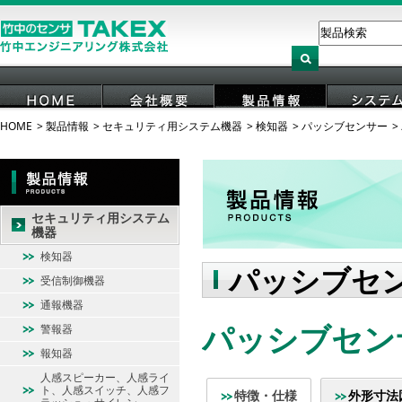
HOME
製品情報
セキュリティ用システム機器
検知器
パッシブセンサー
HOME
会社概要
製品情報
システ
セキュリティ用システム
機器
検知器
パッシブセ
受信制御機器
通報機器
パッシブセンサー
警報器
報知器
人感スピーカー、人感ライ
ト、人感スイッチ、人感フ
特徴・仕様
外形寸法