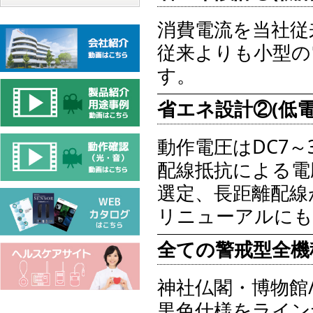
消費電流を当社従来
従来よりも小型の
す。
省エネ設計②(低電
動作電圧はDC7～3
配線抵抗による電
選定、長距離配線
リニューアルにも
全ての警戒型全機
神社仏閣・博物館
黒色仕様をライン