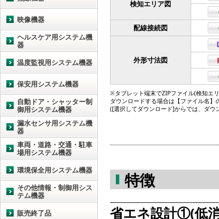
検知エリア図
映像機器
配線接続図
ヘルスケア用システム機
器
外形寸法図
温度監視用システム機器
保安用システム機器
※タブレット端末でZIPファイル(検知エリア図
自動ドア・シャッター制
ダウンロードする場合は【ファイル名】
御用システム機器
([選択してダウンロード]からでは、ダ
漏水センサ用システム機
器
車両・道路・交通・駐車
場用システム機器
環境保全用システム機器
特徴
その他情報・制御用シス
テム機器
省エネ設計①(低消
販売終了品