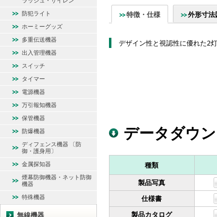
ラッシュ・サイレン
防犯ライト
特徴・仕様
外形寸法
ホーミーグッズ
多重伝送機器
デザイン性と視認性に優れた2灯
出入管理機器
スイッチ
タイマー
電源機器
万引報知機器
保管機器
データダウン
防爆機器
ディフェンス機器 〔防
御・護身用〕
金属探知器
種類
煙幕防御機器・ネット防御
製品写真
機器
特殊機器
仕様書
製品カタログ
無線機器