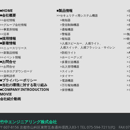
HOME
製品情報
会社概要
セキュリティ用システム機器
会社情報
検知器
グループ会社情報
受信制御機器
事業所情報
通報機器
沿革
警報器
無
採用情報
報知器
映
新着情報
人感スピーカー、人感ライト、
人感スイッチ、人感フラッシュ・サイレン
ニュースリリース
新製品情報
防犯ライト
イベント情報
ホーミーグッズ
お問合せ
多重伝送機器
お問合せ
出入管理機器
カタログダウンロード
スイッチ
資料請求
タイマー
プライバシーポリシー
電源機器
当社の環境に対する取り組み
万引報知機器
COMPANY INTRODUCTION
保管機器
MOVIE
会社紹介動画
竹中エンジニアリング株式会社
〒607-8156 京都市山科区東野五条通外環西入83-1 TEL 075-594-7211(代) FAX 075