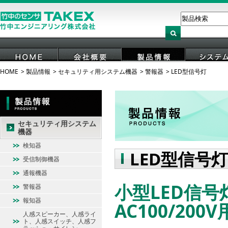
HOME
製品情報
セキュリティ用システム機器
警報器
LED型信号灯
HOME
会社概要
製品情報
システ
セキュリティ用システム
機器
検知器
LED型信号灯
受信制御機器
通報機器
小型LED信号灯
警報器
報知器
AC100/20
人感スピーカー、人感ライ
ト、人感スイッチ、人感フ