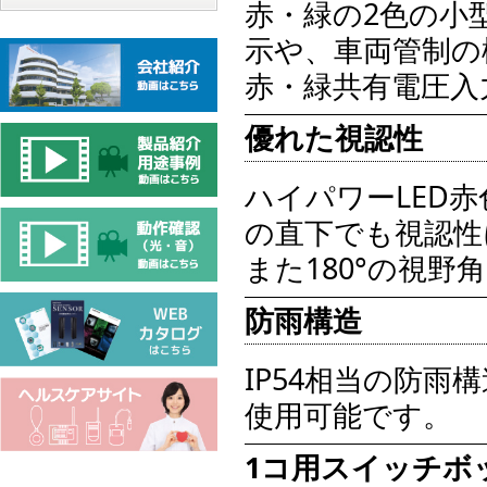
赤・緑の2色の小
示や、車両管制の
赤・緑共有電圧入
優れた視認性
ハイパワーLED
の直下でも視認性
また180°の視
防雨構造
IP54相当の防
使用可能です。
1コ用スイッチボ