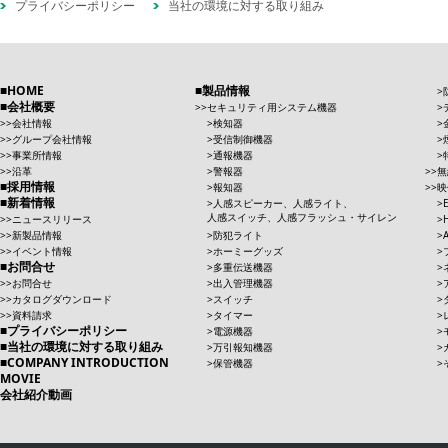
プライバシーポリシー
当社の環境に対する取り組み
HOME
製品情報
会社概要
セキュリティ用システム機器
会社情報
検知器
グループ会社情報
受信制御機器
事業所情報
通報機器
沿革
警報器
無
採用情報
報知器
映
新着情報
人感スピーカー、人感ライト、
人感スイッチ、人感フラッシュ・サイレン
ニュースリリース
新製品情報
防犯ライト
イベント情報
ホーミーグッズ
お問合せ
多重伝送機器
お問合せ
出入管理機器
カタログダウンロード
スイッチ
資料請求
タイマー
プライバシーポリシー
電源機器
当社の環境に対する取り組み
万引報知機器
COMPANY INTRODUCTION
保管機器
MOVIE
会社紹介動画