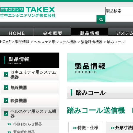
HOME
製品情報
ヘルスケア用システム機器
緊急呼出機器
踏みコール
HOME
会社概要
製品情報
システ
セキュリティ用システム
機器
無線機器
踏みコール
映像機器
踏みコール送信機 HC
ヘルスケア用システム機
器
徘徊お知らせ機器
特徴・仕様
外形寸法
緊急呼出機器