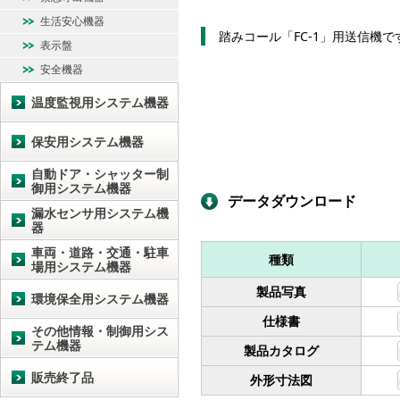
生活安心機器
踏みコール「FC-1」用送信機で
表示盤
安全機器
温度監視用システム機器
保安用システム機器
自動ドア・シャッター制
御用システム機器
データダウンロード
漏水センサ用システム機
器
車両・道路・交通・駐車
種類
場用システム機器
製品写真
環境保全用システム機器
仕様書
その他情報・制御用シス
テム機器
製品カタログ
販売終了品
外形寸法図