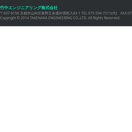
竹中エンジニアリング株式会社
〒607-8156 京都市山科区東野五条通外環西入83-1 TEL 075-594-7211(代) FAX 075
Copyright © 2014 TAKENAKA ENGINEERING CO.,LTD. All Rights Reserved.