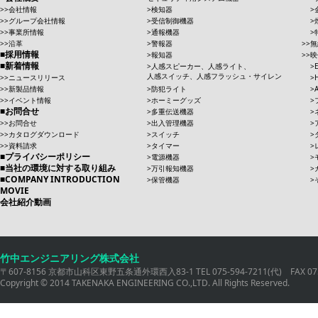
会社情報
検知器
グループ会社情報
受信制御機器
事業所情報
通報機器
沿革
警報器
無
採用情報
報知器
映
新着情報
人感スピーカー、人感ライト、
人感スイッチ、人感フラッシュ・サイレン
ニュースリリース
新製品情報
防犯ライト
イベント情報
ホーミーグッズ
お問合せ
多重伝送機器
お問合せ
出入管理機器
カタログダウンロード
スイッチ
資料請求
タイマー
プライバシーポリシー
電源機器
当社の環境に対する取り組み
万引報知機器
COMPANY INTRODUCTION
保管機器
MOVIE
会社紹介動画
竹中エンジニアリング株式会社
〒607-8156 京都市山科区東野五条通外環西入83-1 TEL 075-594-7211(代) FAX 075
Copyright © 2014 TAKENAKA ENGINEERING CO.,LTD. All Rights Reserved.