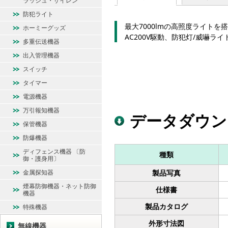
ラッシュ・サイレン
防犯ライト
最大7000lmの高照度ライトを
ホーミーグッズ
AC200V駆動、防犯灯/威嚇ライ
多重伝送機器
出入管理機器
スイッチ
タイマー
電源機器
万引報知機器
データダウン
保管機器
防爆機器
ディフェンス機器 〔防
種類
御・護身用〕
金属探知器
製品写真
煙幕防御機器・ネット防御
仕様書
機器
製品カタログ
特殊機器
外形寸法図
無線機器