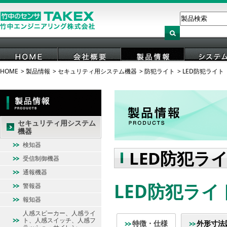
HOME
製品情報
セキュリティ用システム機器
防犯ライト
LED防犯ライト
HOME
会社概要
製品情報
システ
セキュリティ用システム
機器
検知器
LED防犯ラ
受信制御機器
通報機器
LED防犯ライト
警報器
報知器
人感スピーカー、人感ライ
ト、人感スイッチ、人感フ
特徴・仕様
外形寸法