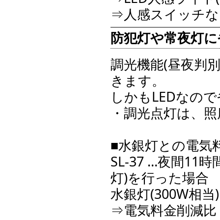
⇒人感スイッチな
防犯灯や常夜灯に
調光機能(昼夜判
きます。
しかもLEDなの
・調光点灯は、照度
■水銀灯との電気
SL-37 …夜間1
灯)を行った場合
水銀灯(300W相
⇒電気料金削減比