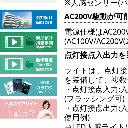
※人感センサー(
AC200V駆動が可
電源仕様はAC20
(AC100V/AC200
点灯接点入出力を
ライトは、点灯接
を装備して、複数
・点灯接点入力:入
(フラッシング可)
・点灯接点出力:入
使用例)
⇒LED人感ライト(