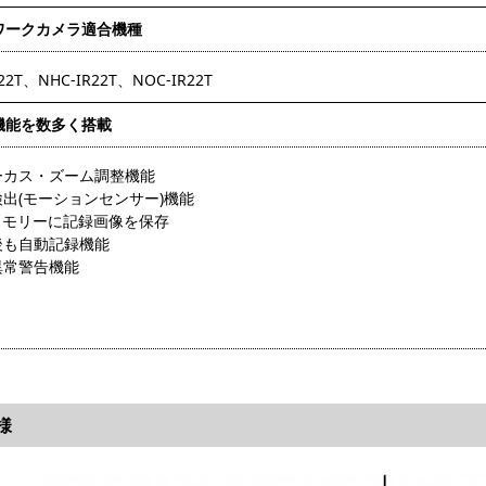
ワークカメラ適合機種
R22T、NHC-IR22T、NOC-IR22T
機能を数多く搭載
ォーカス・ズーム調整機能
検出(モーションセンサー)機能
Bメモリーに記録画像を保存
後も自動記録機能
異常警告機能
様