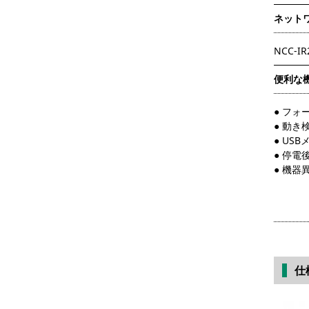
ネット
NCC-I
便利な
● フ
● 動き
● US
● 停電
● 機器
仕