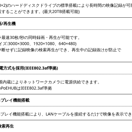
(4TB×2)のハードディスクドライブの標準搭載により長時間の映像記録
することができます。(最大20TB搭載可能)
画/再生機
ラ最速30枚/秒の同時録画・再生が可能です。
ズ:3000×3000、1920×1080、640×480)
中断せずに記録映像の検索再生ができ、再生中の記録抜けが防止で
。
電方式を採用(IEEE802.3af準拠)
+電源内蔵によりネットワークカメラに電源供給できます。
oEHUBはIEEE802.3af準拠
&プレイ機能搭載
&プレイ機能搭載により、LANケーブルを接続するだけで映像を表示でき
検索再生