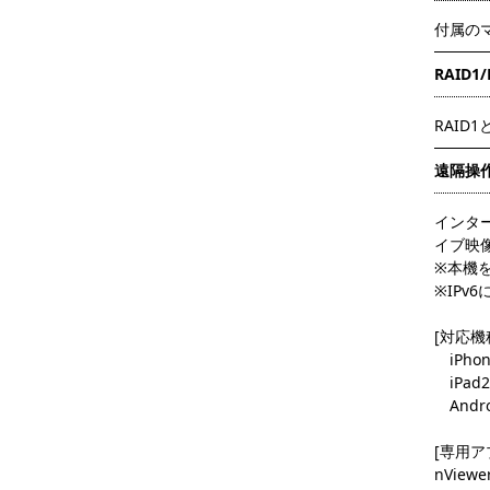
付属の
RAID
RAI
遠隔操
インター
イブ映
※本機
※IPv
[
iPho
iPad2, 
Andro
[専用ア
nViewe