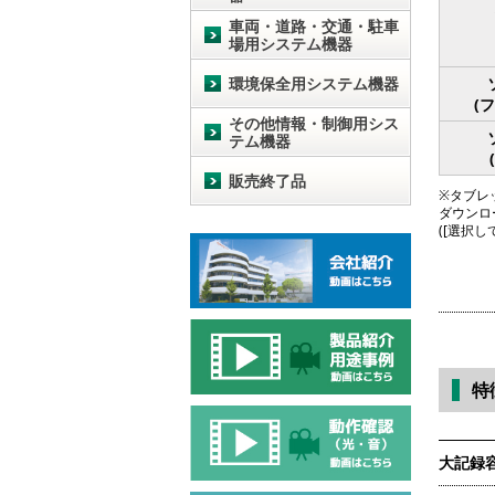
車両・道路・交通・駐車
場用システム機器
環境保全用システム機器
(
その他情報・制御用シス
テム機器
販売終了品
※タブレッ
ダウンロ
([選択
特
大記録