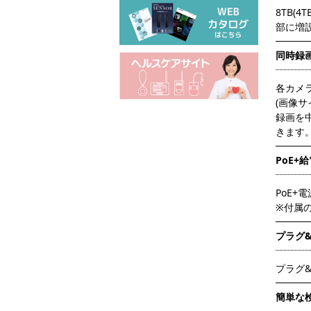
8TB
部に増設
同時録
各カメ
(画像サイ
録画を
きます
PoE+給
PoE
※付属のP
プラグ
プラグ
簡単な