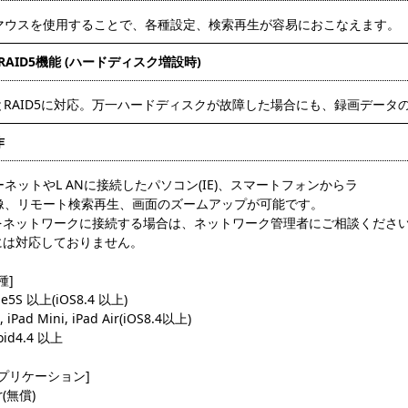
マウスを使用することで、各種設定、検索再生が容易におこなえます。
1/RAID5機能 (ハードディスク増設時)
D1とRAID5に対応。万一ハードディスクが故障した場合にも、録画デー
作
ネットやL ANに接続したパソコン(IE)、スマートフォンからラ
像、リモート検索再生、画面のズームアップが可能です。
をネットワークに接続する場合は、ネットワーク管理者にご相談くださ
6には対応しておりません。
対応機種]
ne5S 以上(iOS8.4 以上)
iPad Mini, iPad Air(iOS8.4以上)
id4.4 以上
プリケーション]
r(無償)