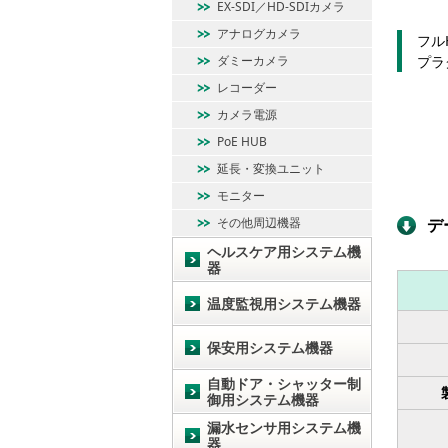
EX-SDI／HD-SDIカメラ
アナログカメラ
フル
ダミーカメラ
プラ
レコーダー
カメラ電源
PoE HUB
延長・変換ユニット
モニター
その他周辺機器
デ
ヘルスケア用システム機
器
温度監視用システム機器
保安用システム機器
自動ドア・シャッター制
御用システム機器
漏水センサ用システム機
器