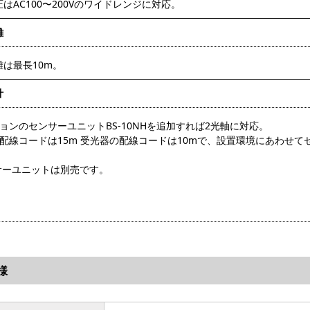
はAC100〜200Vのワイドレンジに対応。
離
離は最長10m。
計
ョンのセンサーユニットBS-10NHを追加すれば2光軸に対応。
側配線コードは15m 受光器の配線コードは10mで、設置環境にあわせ
サーユニットは別売です。
様