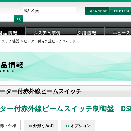
Japan
English
システム機器
ヒーター付赤外線ビームスイッチ
製品情報
システム事例
採用情報
ニュース
ーター付赤外線ビームスイッチ
ター付赤外線ビームスイッチ制御盤 DSHC
徴・仕様
外形寸法図
オプション