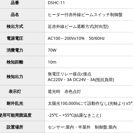
品番
DSHC-11
品名
ヒーター付赤外線ビームスイッチ制御盤
検出方式
近赤外線ビーム遮断方式(対向型)
電源電圧
AC100～200V±10% 50/60Hz
消費電力
70W
検知距離
10m
無電圧リレー接点c接点
検知出力
AC220V・3A DC24V・3A(抵抗負荷)
表示灯
遮光時 赤色点灯
耐外乱光
太陽光100,000lxにて誤動作なし(光軸より±5°
使用可能周囲温度
-25℃～+55℃(結露なきこと)
設置場所
センサー:屋内・半屋外 制御盤:屋内