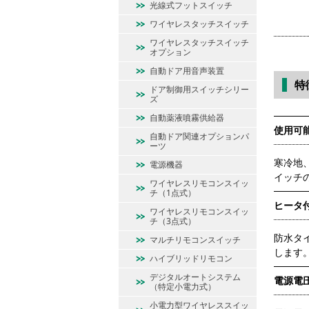
光線式フットスイッチ
ワイヤレスタッチスイッチ
ワイヤレスタッチスイッチ
オプション
自動ドア用音声装置
特
ドア制御用スイッチシリー
ズ
自動薬液噴霧供給器
使用可能
自動ドア関連オプションパ
ーツ
寒冷地
電源機器
イッチ
ワイヤレスリモコンスイッ
チ（1点式）
ヒータ
ワイヤレスリモコンスイッ
チ（3点式）
防水タ
マルチリモコンスイッチ
します
ハイブリッドリモコン
デジタルオートシステム
電源電
（特定小電力式）
小電力型ワイヤレススイッ