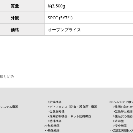
質量
約3,500g
外観
SPCC (5Y7/1)
価格
オープンプライス
取り組み
防爆機器
ヘルスケア用
用システム機器
ディフェンス〔防御・護身用〕機器
徘徊お知らせ
金属探知機
緊急呼出機器
煙幕防御機器・ネット防御機器
生活安心機器
特殊機器
表示盤
無線機器
安全機器
映像機器
温度監視用シ