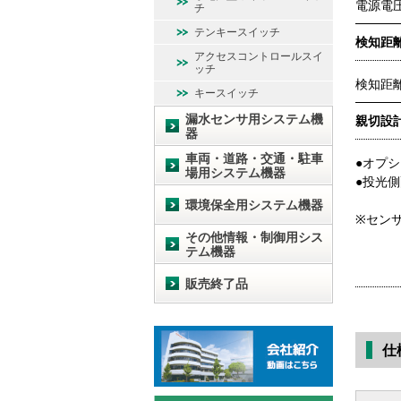
電源電圧
チ
テンキースイッチ
検知距
アクセスコントロールスイ
ッチ
検知距
キースイッチ
漏水センサ用システム機
親切設
器
車両・道路・交通・駐車
●オプシ
場用システム機器
●投光
環境保全用システム機器
※セン
その他情報・制御用シス
テム機器
販売終了品
仕