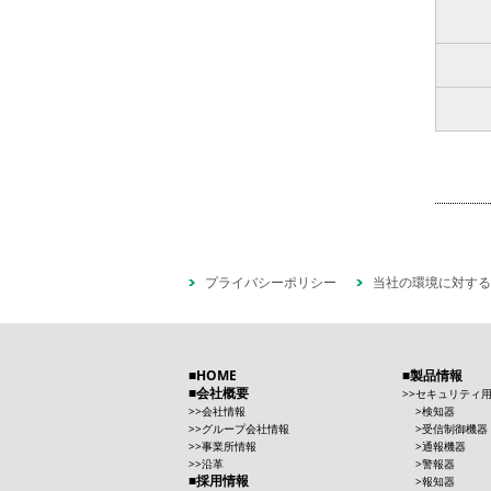
プライバシーポリシー
当社の環境に対する
HOME
製品情報
会社概要
セキュリティ
会社情報
検知器
グループ会社情報
受信制御機器
事業所情報
通報機器
沿革
警報器
採用情報
報知器