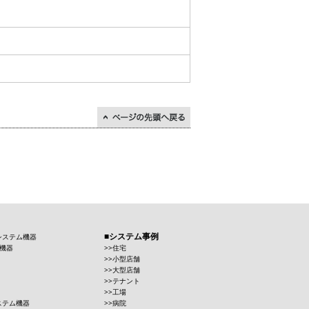
↑ページの先頭に戻る
システム事例
システム機器
機器
住宅
小型店舗
大型店舗
テナント
工場
ステム機器
病院