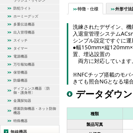
ラッシュ・サイレン
防犯ライト
特徴・仕様
外形寸法
ホーミーグッズ
多重伝送機器
洗練されたデザイン、機
出入管理機器
入退室管理システムACsma
シンプル設定ですぐに運
スイッチ
●幅150mm×縦120mm
タイマー
置、埋込設置の
電源機器
両方に対応しています
万引報知機器
保管機器
※NFCチップ搭載のモ
きても照合NGとなる場
防爆機器
ディフェンス機器 〔防
データダウン
御・護身用〕
金属探知器
煙幕防御機器・ネット防御
機器
種類
特殊機器
製品写真
無線機器