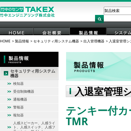
HOME
製品情報
セキュリティ用システム機器
出入管理機器
入退室管理システ
HOME
会社概要
製品情報
システ
セキュリティ用システム
機器
検知器
入退室管理シス
受信制御機器
通報機器
テンキー付カード
警報器
報知器
TMR
人感スピーカー、人感ライ
ト、人感スイッチ、人感フ