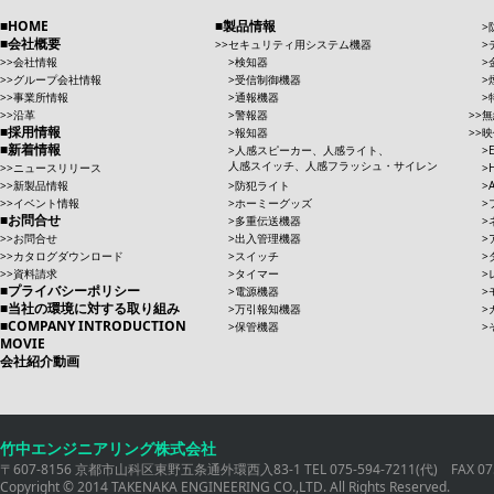
HOME
製品情報
会社概要
セキュリティ用システム機器
会社情報
検知器
グループ会社情報
受信制御機器
事業所情報
通報機器
沿革
警報器
無
採用情報
報知器
映
新着情報
人感スピーカー、人感ライト、
人感スイッチ、人感フラッシュ・サイレン
ニュースリリース
新製品情報
防犯ライト
イベント情報
ホーミーグッズ
お問合せ
多重伝送機器
お問合せ
出入管理機器
カタログダウンロード
スイッチ
資料請求
タイマー
プライバシーポリシー
電源機器
当社の環境に対する取り組み
万引報知機器
COMPANY INTRODUCTION
保管機器
MOVIE
会社紹介動画
竹中エンジニアリング株式会社
〒607-8156 京都市山科区東野五条通外環西入83-1 TEL 075-594-7211(代) FAX 075
Copyright © 2014 TAKENAKA ENGINEERING CO.,LTD. All Rights Reserved.