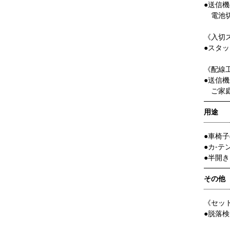
●送信機
電池切
《入切
●スタ
《配線
●送信
ご家庭
用途
●車椅
●カ-
●半開
その他
《セッ
●脱落