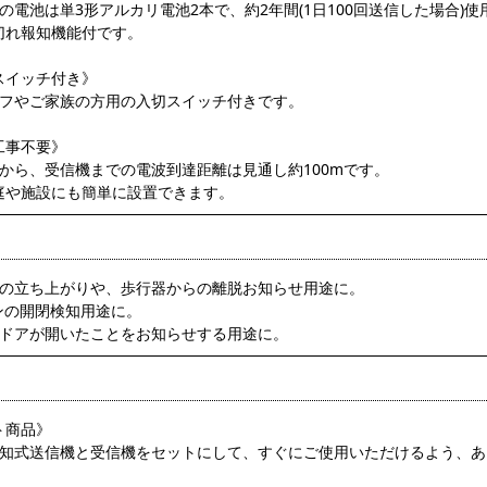
の電池は単3形アルカリ電池2本で、約2年間(1日100回送信した場合)
れ報知機能付です。
スイッチ付き》
ッフやご家族の方用の入切スイッチ付きです。
工事不要》
機から、受信機までの電波到達距離は見通し約100mです。
や施設にも簡単に設置できます。
子の立ち上がりや、歩行器からの離脱お知らせ用途に。
テンの開閉検知用途に。
きドアが開いたことをお知らせする用途に。
ト商品》
検知式送信機と受信機をセットにして、すぐにご使用いただけるよう、