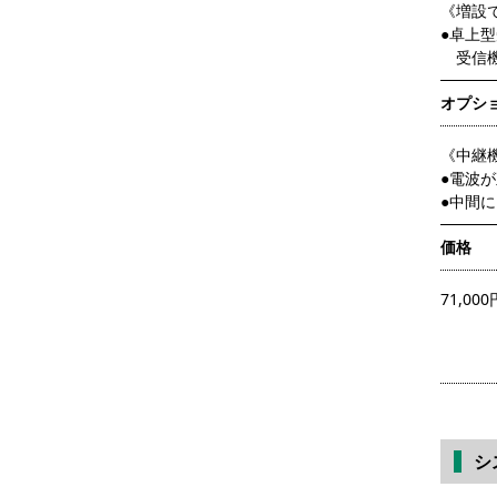
《増設
●卓上
受信機
オプシ
《中継機
●電波
●中間
価格
71,000
シ