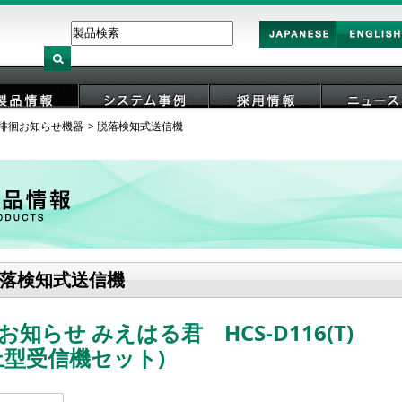
Japan
English
徘徊お知らせ機器
脱落検知式送信機
製品情報
システム事例
採用情報
ニュース
落検知式送信機
お知らせ みえはる君 HCS-D116(T)
上型受信機セット)