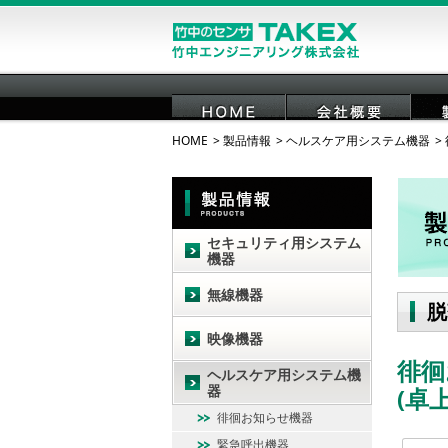
HOME
製品情報
ヘルスケア用システム機器
HOME
会社概要
セキュリティ用システム
機器
無線機器
脱
映像機器
徘徊
ヘルスケア用システム機
器
(卓
徘徊お知らせ機器
緊急呼出機器