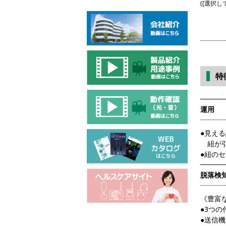
([選択
特
運用
●見え
紐が引
●紐の
脱落検
《豊富
●3つ
●送信