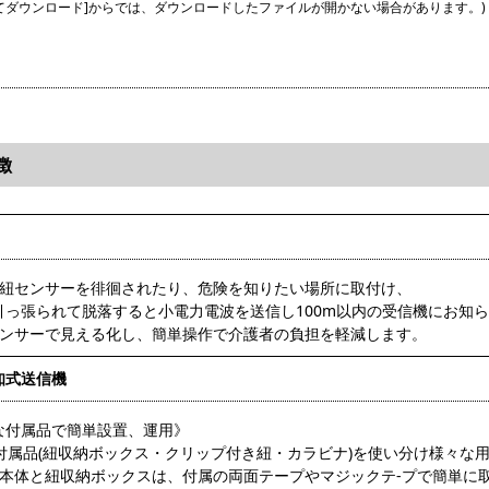
してダウンロード]からでは、ダウンロードしたファイルが開かない場合があります。)
徴
る紐センサーを徘徊されたり、危険を知りたい場所に取付け、
っ張られて脱落すると小電力電波を送信し100m以内の受信機にお知
センサーで見える化し、簡単操作で介護者の負担を軽減します。
知式送信機
な付属品で簡単設置、運用》
の付属品(紐収納ボックス・クリップ付き紐・カラビナ)を使い分け様々な
機本体と紐収納ボックスは、付属の両面テープやマジックテ-プで簡単に