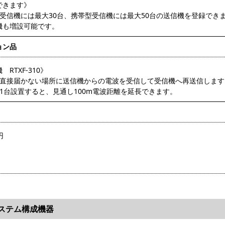
できます》
型受信機には最大30台、携帯型受信機には最大50台の送信機を登録でき
も増設可能です。
ョン品
 RTXF-310》
が直接届かない場所に送信機からの電波を受信して受信機へ再送信します
に1台設置すると、見通し100m電波距離を延長できます。
円
ステム構成機器