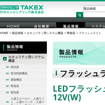
HOME
製品情報
セキュリティ用システム機器
警報器
フラッシュライト
HOME
会社概要
製品情報
システ
セキュリティ用システム
機器
検知器
フラッシュ
受信制御機器
通報機器
LEDフラッシ
警報器
報知器
12V(W)
人感スピーカー、人感ライ
ト、人感スイッチ、人感フ