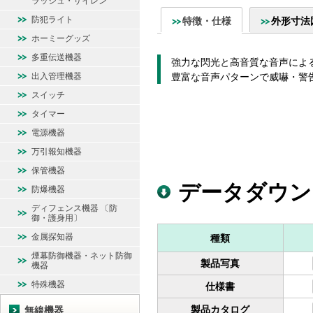
ラッシュ・サイレン
防犯ライト
特徴・仕様
外形寸法
ホーミーグッズ
多重伝送機器
強力な閃光と高音質な音声によ
出入管理機器
豊富な音声パターンで威嚇・警
スイッチ
タイマー
電源機器
万引報知機器
保管機器
データダウン
防爆機器
ディフェンス機器 〔防
御・護身用〕
金属探知器
種類
煙幕防御機器・ネット防御
製品写真
機器
特殊機器
仕様書
製品カタログ
無線機器