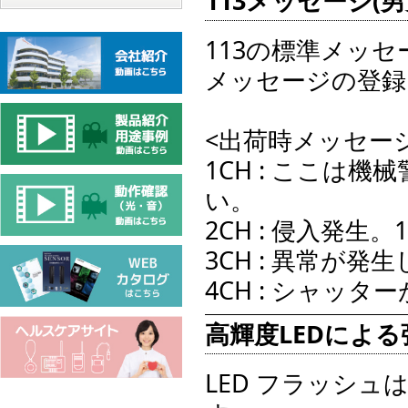
113メッセージ(男
113の標準メッセ
メッセージの登録
<出荷時メッセー
1CH : ここは
い。
2CH : 侵入発生
3CH : 異常が発
4CH : シャッ
高輝度LEDによ
LED フラッシ