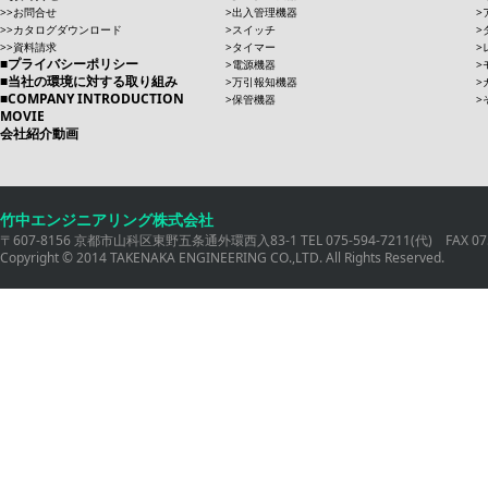
お問合せ
出入管理機器
カタログダウンロード
スイッチ
資料請求
タイマー
プライバシーポリシー
電源機器
当社の環境に対する取り組み
万引報知機器
COMPANY INTRODUCTION
保管機器
MOVIE
会社紹介動画
竹中エンジニアリング株式会社
〒607-8156 京都市山科区東野五条通外環西入83-1 TEL 075-594-7211(代) FAX 075
Copyright © 2014 TAKENAKA ENGINEERING CO.,LTD. All Rights Reserved.