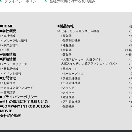
プライバシーポリシー
当社の環境に対する取り組み
HOME
製品情報
会社概要
セキュリティ用システム機器
会社情報
検知器
グループ会社情報
受信制御機器
事業所情報
通報機器
沿革
警報器
無
採用情報
報知器
映
新着情報
人感スピーカー、人感ライト、
人感スイッチ、人感フラッシュ・サイレン
ニュースリリース
新製品情報
防犯ライト
イベント情報
ホーミーグッズ
お問合せ
多重伝送機器
お問合せ
出入管理機器
カタログダウンロード
スイッチ
資料請求
タイマー
プライバシーポリシー
電源機器
当社の環境に対する取り組み
万引報知機器
COMPANY INTRODUCTION
保管機器
MOVIE
会社紹介動画