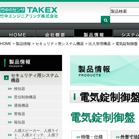
HOME
製品情報
セキュリティ用システム機器
出入管理機器
電気錠制御盤
HOME
会社概要
製品情報
システ
セキュリティ用システム
機器
検知器
電気錠制御
受信制御機器
通報機器
電気錠制御盤 
警報器
報知器
人感スピーカー、人感ライ
ト、人感スイッチ、人感フ
特徴・仕様
外形寸法