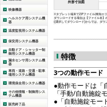
外形寸法図
映像機器
※タブレット端末でZIPファイル(検知エリア図
ヘルスケア用システム機
ダウンロードする場合は【ファイル名】
器
([選択してダウンロード]からでは、ダ
温度監視用システム機器
保安用システム機器
自動ドア・シャッター制
御用システム機器
特徴
漏水センサ用システム機
器
3つの動作モード
車両・道路・交通・駐車
場用システム機器
環境保全用システム機器
●動作モードは「
「手動/自動施錠
その他情報・制御用シス
テム機器
●「自動施錠モー
販売終了品