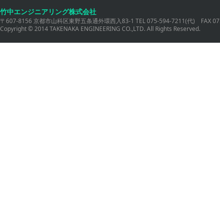
竹中エンジニアリング株式会社
〒607-8156 京都市山科区東野五条通外環西入83-1 TEL 075-594-7211(代) FAX 075
Copyright © 2014 TAKENAKA ENGINEERING CO.,LTD. All Rights Reserved.