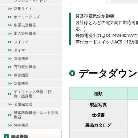
ラッシュ・サイレン
防犯ライト
普及型電気錠制御盤
ホーミーグッズ
各社ほとんどの電気錠に対応可
多重伝送機器
応。)
出入管理機器
外部電源出力はDC24V300mA
声付カードスイッチACS-112
スイッチ
タイマー
電源機器
万引報知機器
データダウン
保管機器
防爆機器
ディフェンス機器 〔防
種類
御・護身用〕
金属探知器
製品写真
煙幕防御機器・ネット防御
仕様書
機器
製品カタログ
特殊機器
無線機器