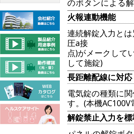
のボタンによる解
火報連動機能
連続解錠入力とは
圧a接
点)がメークして
して施錠)
長距離配線に対応
電気錠の種類に関係な
す。(本機AC100
解錠禁止入力を標
パネルの解錠ボタ