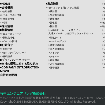
HOME
製品情報
会社概要
セキュリティ用システム機器
会社情報
検知器
グループ会社情報
受信制御機器
事業所情報
通報機器
沿革
警報器
無
採用情報
報知器
映
新着情報
人感スピーカー、人感ライト、
人感スイッチ、人感フラッシュ・サイレン
ニュースリリース
新製品情報
防犯ライト
イベント情報
ホーミーグッズ
お問合せ
多重伝送機器
お問合せ
出入管理機器
カタログダウンロード
スイッチ
資料請求
タイマー
プライバシーポリシー
電源機器
当社の環境に対する取り組み
万引報知機器
COMPANY INTRODUCTION
保管機器
MOVIE
会社紹介動画
竹中エンジニアリング株式会社
〒607-8156 京都市山科区東野五条通外環西入83-1 TEL 075-594-7211(代) FAX 075
Copyright © 2014 TAKENAKA ENGINEERING CO.,LTD. All Rights Reserved.