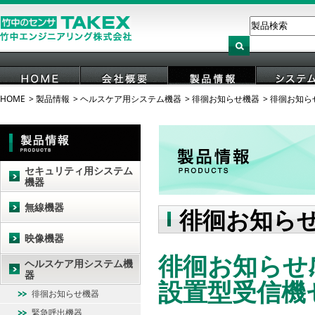
HOME
製品情報
ヘルスケア用システム機器
徘徊お知らせ機器
徘徊お知ら
HOME
会社概要
製品情報
システ
セキュリティ用システム
機器
無線機器
徘徊お知ら
映像機器
徘徊お知らせ感
ヘルスケア用システム機
器
設置型受信機
徘徊お知らせ機器
緊急呼出機器