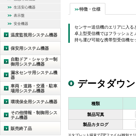
生活安心機器
特徴・仕様
表示盤
安全機器
センサー送信機のエリアに入ると
卓上型受信機ではフラッシュと
温度監視用システム機器
持ち運び可能な携帯型受信機セ
保安用システム機器
自動ドア・シャッター制
御用システム機器
漏水センサ用システム機
器
データダウン
車両・道路・交通・駐車
場用システム機器
環境保全用システム機器
種類
その他情報・制御用シス
製品写真
テム機器
製品カタログ
販売終了品
※タブレット端末でZIPファイル(検知エリア図