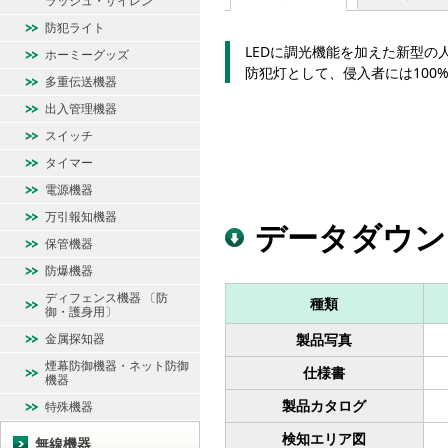
ラッシュ・サイレン
防犯ライト
LEDに調光機能を加えた新型の
ホーミーグッズ
防犯灯として、侵入者には100%
多重伝送機器
出入管理機器
スイッチ
タイマー
電源機器
万引報知機器
データダウン
保管機器
防爆機器
ディフェンス機器 〔防
種類
御・護身用〕
金属探知器
製品写真
煙幕防御機器・ネット防御
仕様書
機器
製品カタログ
特殊機器
検知エリア図
無線機器