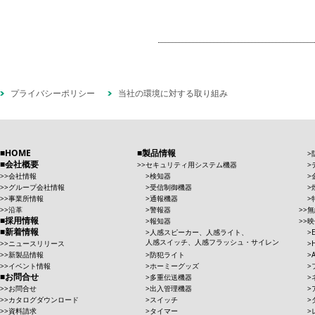
プライバシーポリシー
当社の環境に対する取り組み
HOME
製品情報
会社概要
セキュリティ用システム機器
会社情報
検知器
グループ会社情報
受信制御機器
事業所情報
通報機器
沿革
警報器
無
採用情報
報知器
映
新着情報
人感スピーカー、人感ライト、
人感スイッチ、人感フラッシュ・サイレン
ニュースリリース
新製品情報
防犯ライト
イベント情報
ホーミーグッズ
お問合せ
多重伝送機器
お問合せ
出入管理機器
カタログダウンロード
スイッチ
資料請求
タイマー