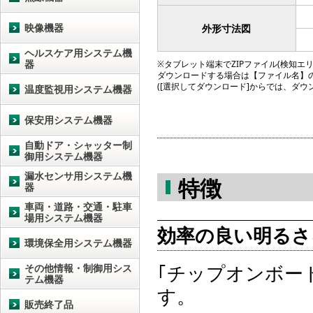
映像機器
外形寸法図
ヘルスケア用システム機
器
※タブレット端末でZIPファイル(検知エリア図
ダウンロードする場合は【ファイル名】
([選択してダウンロード]からでは、ダ
温度監視用システム機器
保安用システム機器
自動ドア・シャッター制
御用システム機器
漏水センサ用システム機
特徴
器
車両・道路・交通・駐車
場用システム機器
効率の良い明るさ
環境保全用システム機器
｢チップオンボー
その他情報・制御用シス
テム機器
す。
販売終了品