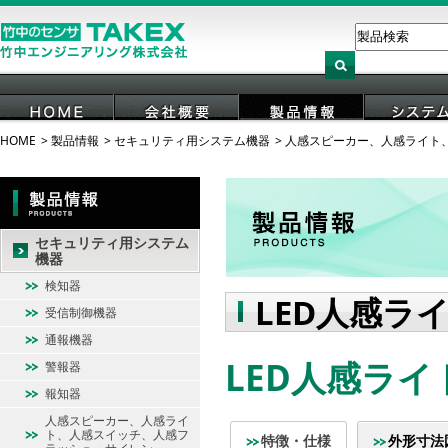
HOME
製品情報
セキュリティ用システム機器
人感スピーカー、人感ライト
HOME
会社概要
製品情報
システ
セキュリティ用システム
機器
検知器
LED人感ラ
受信制御機器
通報機器
LED人感ライト
警報器
報知器
人感スピーカー、人感ライ
ト、人感スイッチ、人感フ
特徴・仕様
外形寸法