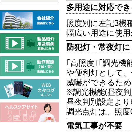
多用途に対応でき
照度別に左記3機
幅広い用途に使用
防犯灯・常夜灯に
｢高照度｣｢調光機
や便利灯として、
威嚇ができるため
※調光機能(昼夜判
昼夜判別設定より
調光点灯は、照度0
電気工事が不要