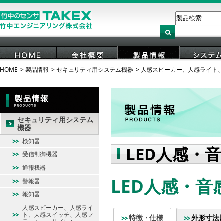
HOME
製品情報
セキュリティ用システム機器
人感スピーカー、人感ライト
HOME
会社概要
製品情報
システ
セキュリティ用システム
機器
検知器
LED人感・
受信制御機器
通報機器
LED人感・音感
警報器
報知器
人感スピーカー、人感ライ
ト、人感スイッチ、人感フ
特徴・仕様
外形寸法