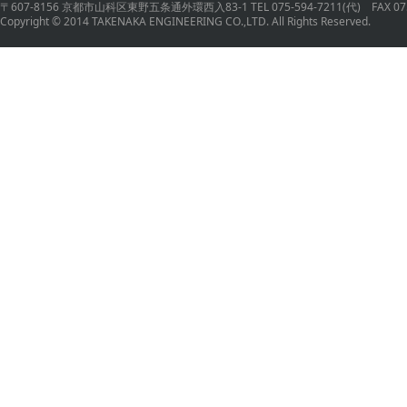
〒607-8156 京都市山科区東野五条通外環西入83-1 TEL 075-594-7211(代) FAX 075
Copyright © 2014 TAKENAKA ENGINEERING CO.,LTD. All Rights Reserved.