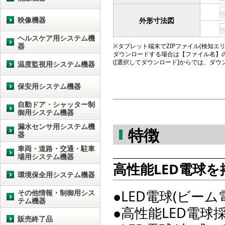
映像機器
外形寸法図
ヘルスケア用システム機
器
※タブレット端末でZIPファイル(検知エリア図
ダウンロードする場合は【ファイル名】
([選択してダウンロード]からでは、ダ
温度監視用システム機器
保安用システム機器
自動ドア・シャッター制
御用システム機器
漏水センサ用システム機
特徴
器
車両・道路・交通・駐車
場用システム機器
高性能LED電球を
環境保全用システム機器
●LED電球(ビー
その他情報・制御用シス
テム機器
●高性能LED電
販売終了品