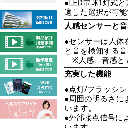
●LED電球1灯
適した選択が可能
人感センサーと音
●センサーは人体
と音を検知する音
※人感、音感とも
充実した機能
●点灯/フラッシ
●周囲の明るさに
います。
●外部接点信号に
います。