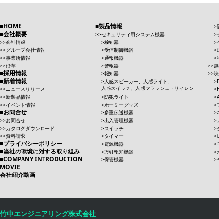
HOME
製品情報
会社概要
セキュリティ用システム機器
会社情報
検知器
グループ会社情報
受信制御機器
事業所情報
通報機器
沿革
警報器
無
採用情報
報知器
映
新着情報
人感スピーカー、人感ライト、
人感スイッチ、人感フラッシュ・サイレン
ニュースリリース
新製品情報
防犯ライト
イベント情報
ホーミーグッズ
お問合せ
多重伝送機器
お問合せ
出入管理機器
カタログダウンロード
スイッチ
資料請求
タイマー
プライバシーポリシー
電源機器
当社の環境に対する取り組み
万引報知機器
COMPANY INTRODUCTION
保管機器
MOVIE
会社紹介動画
竹中エンジニアリング株式会社