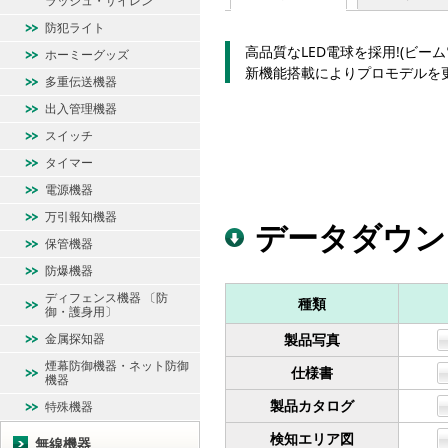
ラッシュ・サイレン
防犯ライト
高品質なLED電球を採用!(ビーム
ホーミーグッズ
新機能搭載によりプロモデルを
多重伝送機器
出入管理機器
スイッチ
タイマー
電源機器
万引報知機器
データダウン
保管機器
防爆機器
ディフェンス機器 〔防
種類
御・護身用〕
金属探知器
製品写真
煙幕防御機器・ネット防御
仕様書
機器
製品カタログ
特殊機器
検知エリア図
無線機器