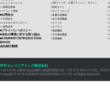
人感スイッチ、人感フラッシュ・サイレン
ニュースリリース
新製品情報
防犯ライト
イベント情報
ホーミーグッズ
お問合せ
多重伝送機器
お問合せ
出入管理機器
カタログダウンロード
スイッチ
資料請求
タイマー
プライバシーポリシー
電源機器
当社の環境に対する取り組み
万引報知機器
COMPANY INTRODUCTION
保管機器
MOVIE
会社紹介動画
竹中エンジニアリング株式会社
〒607-8156 京都市山科区東野五条通外環西入83-1 TEL 075-594-7211(代) FAX 075
Copyright © 2014 TAKENAKA ENGINEERING CO.,LTD. All Rights Reserved.