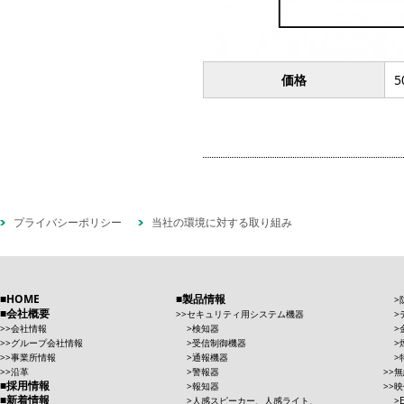
価格
5
プライバシーポリシー
当社の環境に対する取り組み
HOME
製品情報
会社概要
セキュリティ用システム機器
会社情報
検知器
グループ会社情報
受信制御機器
事業所情報
通報機器
沿革
警報器
無
採用情報
報知器
映
新着情報
人感スピーカー、人感ライト、