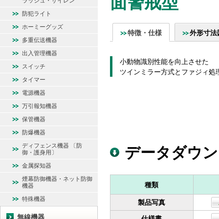
面警戒型
ラッシュ・サイレン
防犯ライト
ホーミーグッズ
特徴・仕様
外形寸法
多重伝送機器
出入管理機器
小動物識別性能を向上させた
スイッチ
ツインミラー方式とファジィ処
タイマー
電源機器
万引報知機器
保管機器
防爆機器
ディフェンス機器 〔防
データダウン
御・護身用〕
金属探知器
煙幕防御機器・ネット防御
種類
機器
特殊機器
製品写真
無線機器
仕様書