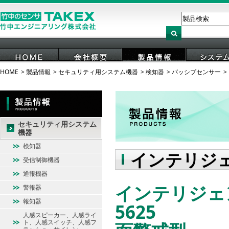
HOME
製品情報
セキュリティ用システム機器
検知器
パッシブセンサー
HOME
会社概要
製品情報
システ
セキュリティ用システム
機器
検知器
インテリジ
受信制御機器
通報機器
インテリジェン
警報器
報知器
5625
人感スピーカー、人感ライ
ト、人感スイッチ、人感フ