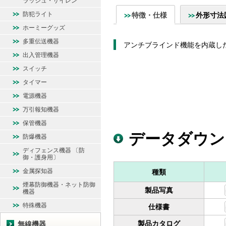
ラッシュ・サイレン
防犯ライト
特徴・仕様
外形寸法
ホーミーグッズ
多重伝送機器
アンチブラインド機能を内蔵し
出入管理機器
スイッチ
タイマー
電源機器
万引報知機器
保管機器
データダウン
防爆機器
ディフェンス機器 〔防
御・護身用〕
金属探知器
種類
煙幕防御機器・ネット防御
製品写真
機器
特殊機器
仕様書
製品カタログ
無線機器