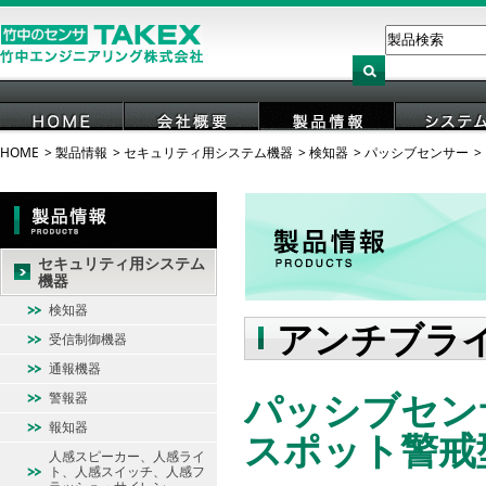
HOME
製品情報
セキュリティ用システム機器
検知器
パッシブセンサー
HOME
会社概要
製品情報
システ
セキュリティ用システム
機器
検知器
アンチブラ
受信制御機器
通報機器
パッシブセンサ
警報器
報知器
スポット警戒
人感スピーカー、人感ライ
ト、人感スイッチ、人感フ