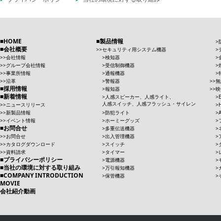
HOME
製品情報
会社概要
セキュリティ用システム機器
会社情報
検知器
グループ会社情報
受信制御機器
事業所情報
通報機器
沿革
警報器
無
採用情報
報知器
映
新着情報
人感スピーカー、人感ライト、
人感スイッチ、人感フラッシュ・サイレン
ニュースリリース
新製品情報
防犯ライト
イベント情報
ホーミーグッズ
お問合せ
多重伝送機器
お問合せ
出入管理機器
カタログダウンロード
スイッチ
資料請求
タイマー
プライバシーポリシー
電源機器
当社の環境に対する取り組み
万引報知機器
COMPANY INTRODUCTION
保管機器
MOVIE
会社紹介動画