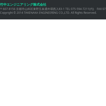
竹中エンジニアリング株式会社
〒607-8156 京都市山科区東野五条通外環西入83-1 TEL 075-594-7211(代) FAX 075
Copyright © 2014 TAKENAKA ENGINEERING CO.,LTD. All Rights Reserved.