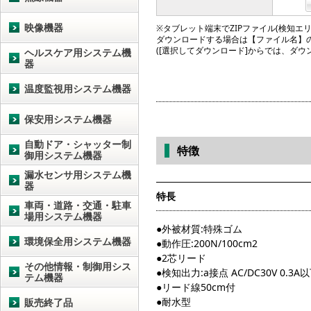
映像機器
※タブレット端末でZIPファイル(検知エリア図
ダウンロードする場合は【ファイル名】
([選択してダウンロード]からでは、ダ
ヘルスケア用システム機
器
温度監視用システム機器
保安用システム機器
自動ドア・シャッター制
特徴
御用システム機器
漏水センサ用システム機
器
特長
車両・道路・交通・駐車
場用システム機器
●外被材質:特殊ゴム
環境保全用システム機器
●動作圧:200N/100cm2
●2芯リード
その他情報・制御用シス
●検知出力:a接点 AC/DC30V 0.3A
テム機器
●リード線50cm付
●耐水型
販売終了品