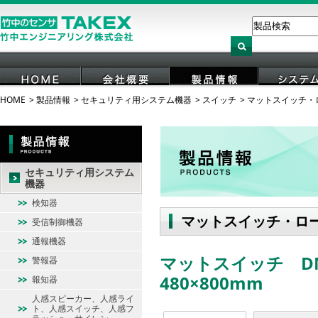
HOME
製品情報
セキュリティ用システム機器
スイッチ
マットスイッチ・
HOME
会社概要
製品情報
システ
セキュリティ用システム
機器
検知器
マットスイッチ・ロ
受信制御機器
通報機器
マットスイッチ DMS
警報器
480×800mm
報知器
人感スピーカー、人感ライ
ト、人感スイッチ、人感フ