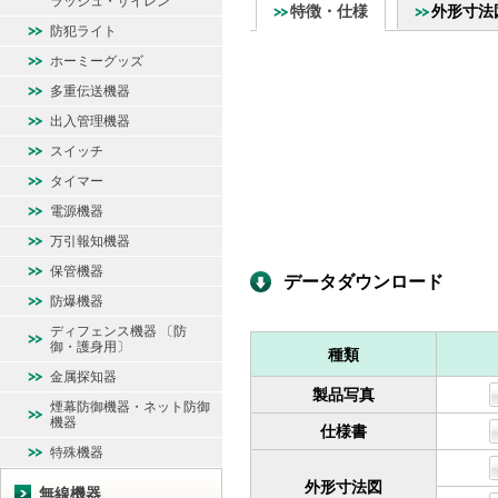
ラッシュ・サイレン
特徴・仕様
外形寸法
防犯ライト
ホーミーグッズ
多重伝送機器
出入管理機器
スイッチ
タイマー
電源機器
万引報知機器
保管機器
データダウンロード
防爆機器
ディフェンス機器 〔防
御・護身用〕
種類
金属探知器
製品写真
煙幕防御機器・ネット防御
機器
仕様書
特殊機器
外形寸法図
無線機器