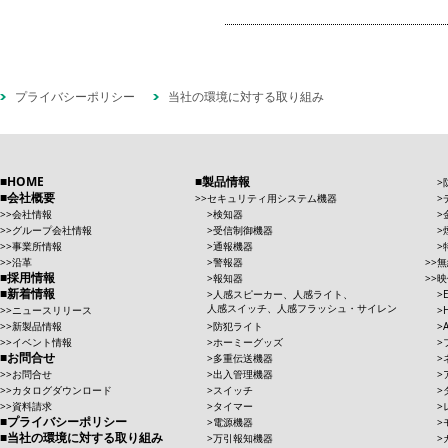
プライバシーポリシー
当社の環境に対する取り組み
HOME
製品情報
会社概要
セキュリティ用システム機器
会社情報
検知器
グループ会社情報
受信制御機器
事業所情報
通報機器
沿革
警報器
無
採用情報
報知器
映
新着情報
人感スピーカー、人感ライト、
人感スイッチ、人感フラッシュ・サイレン
ニュースリリース
新製品情報
防犯ライト
イベント情報
ホーミーグッズ
お問合せ
多重伝送機器
お問合せ
出入管理機器
カタログダウンロード
スイッチ
資料請求
タイマー
プライバシーポリシー
電源機器
当社の環境に対する取り組み
万引報知機器